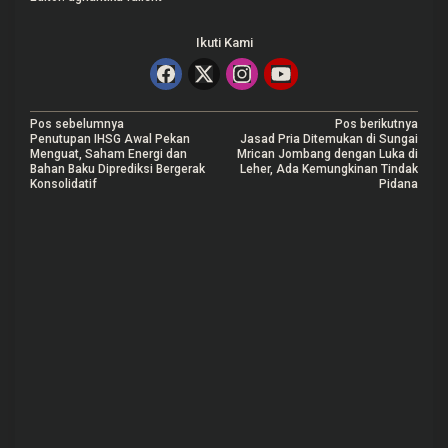
Ikuti Kami
N
Pos sebelumnya
Pos berikutnya
Penutupan IHSG Awal Pekan
Jasad Pria Ditemukan di Sungai
a
Menguat, Saham Energi dan
Mrican Jombang dengan Luka di
Bahan Baku Diprediksi Bergerak
Leher, Ada Kemungkinan Tindak
v
Konsolidatif
Pidana
i
g
a
s
i
p
o
s