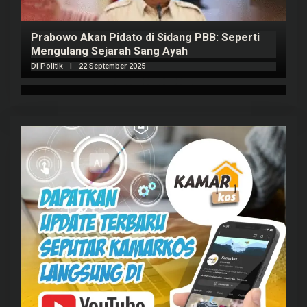
Prabowo Akan Pidato di Sidang PBB: Seperti
H
Mengulang Sejarah Sang Ayah
m
Di Politik
|
22 September 2025
Di 