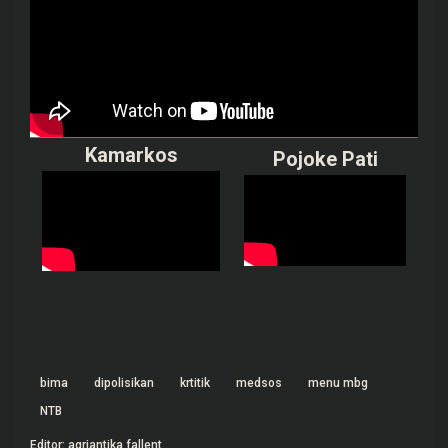
Kamarkos
Pojoke Pati
bima
dipolisikan
krtitik
medsos
menu mbg
NTB
Editor: agriantika fallent