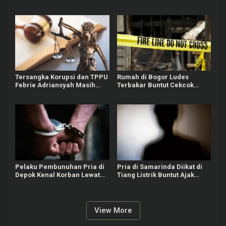
Mengutuk Perbuatan Itu
Bekasi Masih Diburu Polisi
Tersangka Korupsi dan TPPU
Rumah di Bogor Ludes
Febrie Adriansyah Masih
Terbakar Buntut Cekcok
Terima Gaji 50 Persen
Pasutri, Kerugian Hingga
Rp150 Juta
Pelaku Pembunuhan Pria di
Pria di Samarinda Diikat di
Depok Kenal Korban Lewat
Tiang Listrik Buntut Ajak
Grup Gay, Motif Ingin
Jalan Istri Orang
Rampas Motor
View More