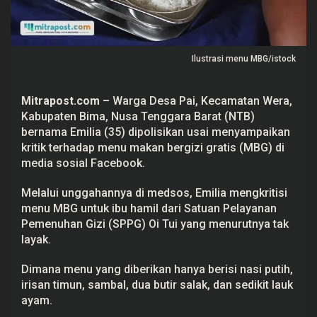
r
g
a
B
i
Ilustrasi menu MBG/istock
m
a
N
T
Mitrapost.com
–
Warga Desa Pai, Kecamatan Wera,
B
D
Kabupaten Bima, Nusa Tenggara Barat (NTB)
i
bernama Emilia (35) dipolisikan usai menyampaikan
p
o
kritik terhadap menu makan bergizi gratis (MBG) di
l
media sosial Facebook.
i
s
i
Melalui unggahannya di medsos, Emilia mengkritisi
k
menu MBG untuk ibu hamil dari Satuan Pelayanan
a
n
Pemenuhan Gizi (SPPG) Oi Tui yang menurutnya tak
layak.
Dimana menu yang diberikan hanya berisi nasi putih,
irisan timun, sambal, dua butir salak, dan sedikit lauk
ayam.