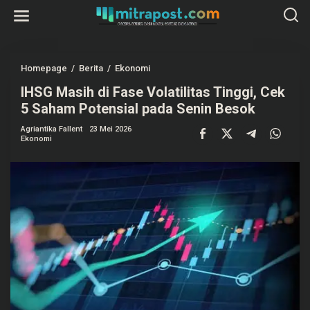
L
e
w
a
t
i
k
Homepage
/
Berita
/
Ekonomi
I
e
H
k
IHSG Masih di Fase Volatilitas Tinggi, Cek
S
o
G
5 Saham Potensial pada Senin Besok
n
M
t
a
e
Agriantika Fallent
23 Mei 2026
s
Ekonomi
n
i
h
d
i
F
a
s
e
V
o
l
a
t
i
l
i
t