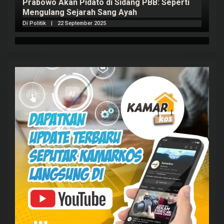
Prabowo Akan Pidato di Sidang PBB: Seperti
H
Mengulang Sejarah Sang Ayah
m
Di Politik
|
22 September 2025
Di 