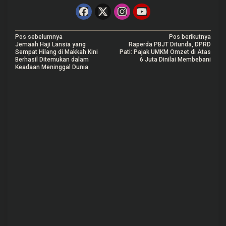
N
Pos sebelumnya
Pos berikutnya
Jemaah Haji Lansia yang
Raperda PBJT Ditunda, DPRD
a
Sempat Hilang di Makkah Kini
Pati: Pajak UMKM Omzet di Atas
Berhasil Ditemukan dalam
6 Juta Dinilai Membebani
v
Keadaan Meninggal Dunia
i
g
a
s
i
p
o
s