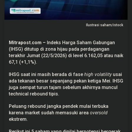
a
s
T
i
n
Ilustrasi saham/istock
g
g
i
,
Mitrapost.com
–
Indeks Harga Saham Gabungan
C
e
(IHSG) ditutup di zona hijau pada perdagangan
k
terakhir Jumat (22/5/2026) di level 6.162,05 atau naik
5
S
67,1 (+1,1%).
a
h
IHSG saat ini masih berada di fase
high volatility
usai
a
m
ada tekanan besar sepanjang pekan ketiga Mei. IHSG
P
juga sempat turun tajam sebelum akhirnya muncul
o
t
technical rebound tipis.
e
n
s
Peluang rebound jangka pendek mulai terbuka
i
karena market sudah memasuki area
oversold
a
l
ekstrem.
p
a
Berikut ini 5 saham yang dinilai
berpotensi
bergerak
d