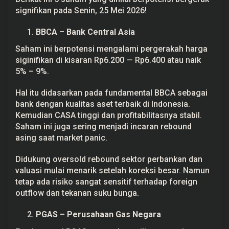
a
signifikan pada Senin, 25 Mei 2026!
S
e
n
BBCA – Bank Central Asia
i
n
Saham ini berpotensi mengalami pergerakah harga
B
siginifikan di kisaran Rp6.200 — Rp6.400 atau naik
e
s
5% – 9%.
o
k
Hal itu didasarkan pada fundamental BBCA sebagai
bank dengan kualitas aset terbaik di Indonesia.
Kemudian CASA tinggi dan profitabilitasnya stabil.
Saham ini juga sering menjadi incaran rebound
asing saat market panic.
Didukung oversold rebound sektor perbankan dan
valuasi mulai menarik setelah koreksi besar. Namun
tetap ada risiko sangat sensitif terhadap foreign
outflow dan tekanan suku bunga.
PGAS – Perusahaan Gas Negara