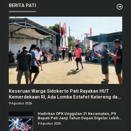
BERITA PATI
Keseruan Warga Sidokerto Pati Rayakan HUT
Kemerdekaan RI, Ada Lomba Estafet Kelereng dan
Baris-berbaris
9 Agustus 2026
Hadirkan OPK Unggulan 21 Kecamatan, Plt
Bupati Pati Janji Tahun Depan Digelar Lebih
Meriah
9 Agustus 2026