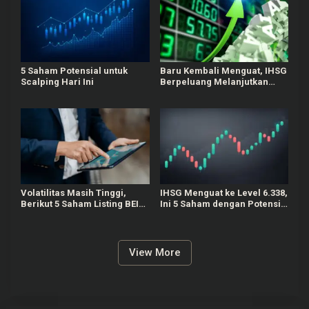
5 Saham Potensial untuk
Baru Kembali Menguat, IHSG
Scalping Hari Ini
Berpeluang Melanjutkan
Penguatan Terbatas untuk
Saham Esok
Volatilitas Masih Tinggi,
IHSG Menguat ke Level 6.338,
Berikut 5 Saham Listing BEI
Ini 5 Saham dengan Potensi
Potensial untuk Scalping!
Pergerakan Harga Signifikan
6 Agustus
View More