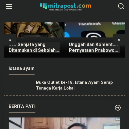
L
e
w
a
t
i
k
e
k
«
»
o
995 Senjata yang
Unggah dan Komentari
n
t
Ditemukan di Sekolah
Pernyataan Prabowo
e
Swasta Pondok Pinang
Terkait Nuklir, Dua Pria
n
Dipastikan Berizin
Ditangkap Polisi
Resmi
istana ayam
Buka Outlet ke-18, Istana Ayam Serap
Tenaga Kerja Lokal
BERITA PATI