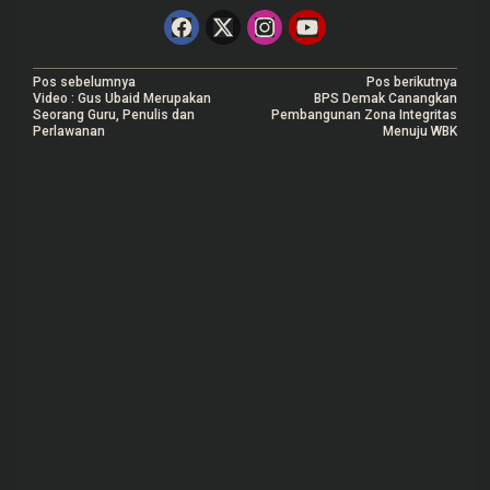
N
Pos sebelumnya
Pos berikutnya
Video : Gus Ubaid Merupakan
BPS Demak Canangkan
a
Seorang Guru, Penulis dan
Pembangunan Zona Integritas
Perlawanan
Menuju WBK
v
i
g
a
s
i
p
o
s