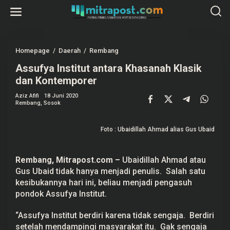
L
e
w
a
t
i
k
Homepage
/
Daerah
/
Rembang
A
e
s
k
Assufya Institut antara Khasanah Klasik
s
o
u
dan Kontemporer
n
f
t
y
e
Aziz Afifi
18 Juni 2020
a
Rembang
,
Sosok
n
I
n
s
t
Foto : Ubaidillah Ahmad alias Gus Ubaid
i
t
u
t
Rembang,
Mitrapost.com
–
Ubaidillah Ahmad atau
a
Gus Ubaid tidak hanya menjadi penulis. Salah satu
n
kesibukannya hari ini, beliau menjadi pengasuh
t
a
pondok Assufya Institut.
r
a
K
“Assufya Institut berdiri karena tidak sengaja. Berdiri
h
setelah mendampingi masyarakat itu. Gak sengaja
a