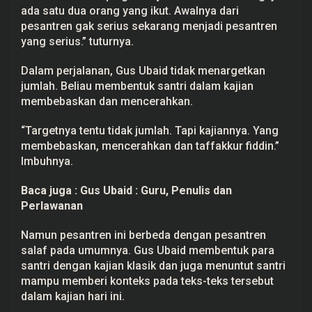
s
ada satu dua orang yang ikut. Awalnya dari
a
pesantren gak serius sekarang menjadi pesantren
n
a
yang serius.” tuturnya.
h
K
Dalam perjalanan, Gus Ubaid tidak menargetkan
l
a
jumlah. Beliau membentuk santri dalam kajian
s
membebaskan dan mencerahkan.
i
k
d
“Targetnya tentu tidak jumlah. Tapi kajiannya. Yang
a
n
membebaskan, mencerahkan dan taffakkur fiddin.”
K
Imbuhnya.
o
n
t
Baca juga :
Gus Ubaid : Guru, Penulis dan
e
Perlawanan
m
p
o
Namun pesantren ini berbeda dengan pesantren
r
e
salaf pada umumnya. Gus Ubaid membentuk para
r
santri dengan kajian klasik dan juga menuntut santri
mampu memberi konteks pada teks-teks tersebut
dalam kajian hari ini.