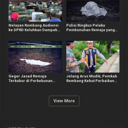
Nelayan Rembang Audiensi
Polisi Ringkus Pelaku
ke DPRD Keluhkan Dampak
Pembunuhan Remaja yang
Kenaikan Solar
Terkubur di Perkebunan
Sedan Rembang
Geger Jasad Remaja
Jelang Arus Mudik, Pemkab
Terkubur di Perkebunan
Rembang Kebut Perbaikan
Sedan Rembang
Jalan Rusak
View More