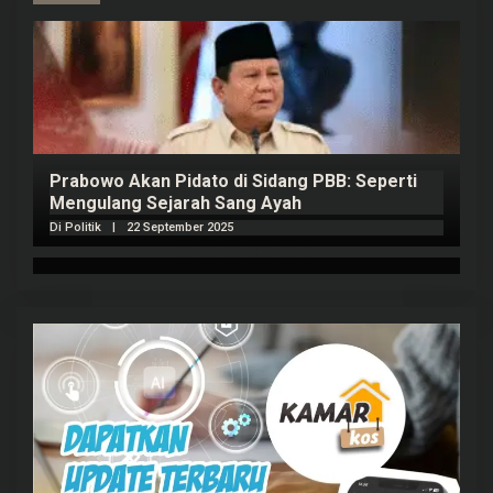
Prabowo Akan Pidato di Sidang PBB: Seperti
H
Mengulang Sejarah Sang Ayah
m
Di Politik
|
22 September 2025
Di 