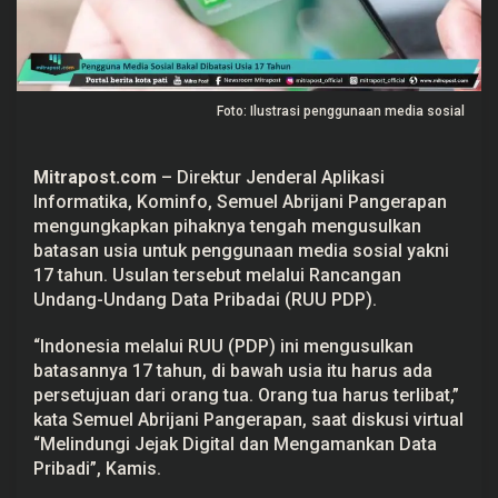
D
i
b
a
t
a
Foto: Ilustrasi penggunaan media sosial
s
i
U
s
Mitrapost.com
– Direktur Jenderal Aplikasi
i
a
Informatika, Kominfo, Semuel Abrijani Pangerapan
1
mengungkapkan pihaknya tengah mengusulkan
7
T
batasan usia untuk penggunaan media sosial yakni
a
17 tahun. Usulan tersebut melalui Rancangan
h
u
Undang-Undang Data Pribadai (RUU PDP).
n
“Indonesia melalui RUU (PDP) ini mengusulkan
batasannya 17 tahun, di bawah usia itu harus ada
persetujuan dari orang tua. Orang tua harus terlibat,”
kata Semuel Abrijani Pangerapan, saat diskusi virtual
“Melindungi Jejak Digital dan Mengamankan Data
Pribadi”, Kamis.