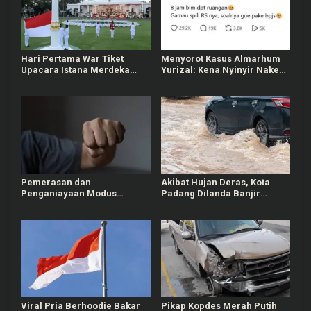
Hari Pertama War Tiket
Menyorot Kasus Almarhum
Upacara Istana Merdeka
Yurizal: Kena Nyinyir Nakes
Diikuti 128 Ribu Lebih Orang
Usai Curhat Belum Dapat
Termasuk dari LN
Ruang di RS
Pemerasan dan
Akibat Hujan Deras, Kota
Penganiayaan Modus
Padang Dilanda Banjir
Kencan Sesama Jenis
hingga Hanyutkan
Terjadi di Medan
Kendaraan Warga
Viral Pria Berhoodie Bakar
Pikap Kopdes Merah Putih