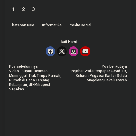
1
2
3
batasan usia
informatika
media sosial
Ikuti Kami
N
Pos sebelumnya
Pos berikutnya
Video : Bupati Tasiman
Pejabat Wafat terpapar Covid-19,
a
Meninggal, Truk Timpa Rumah,
Seluruh Pegawai Kantor Setda
Rumah di Desa Tanjang
Magelang Bakal Diswab
v
Kebanjiran, dll-Mitrapost
Sepekan
i
g
a
s
i