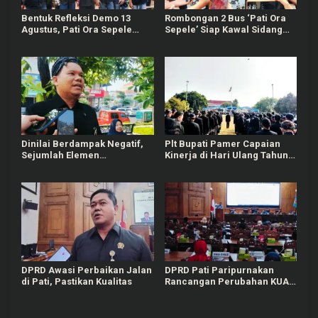
Bentuk Refleksi Demo 13
Rombongan 2 Bus ‘Pati Ora
Agustus, Pati Ora Sepele
Sepele’ Siap Kawal Sidang
Gelar Agenda 4 Hari
Sudewo Senin Mendatang
Berturut-turut
Dinilai Berdampak Negatif,
Plt Bupati Pamer Capaian
Sejumlah Elemen
Kinerja di Hari Ulang Tahun
Masyarakat Tayu Tolak
Pati ke-703
Sound Horeg
DPRD Awasi Perbaikan Jalan
DPRD Pati Paripurnakan
di Pati, Pastikan Kualitas
Rancangan Perubahan KUA-
PPAS APBD Tahun 2026