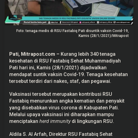
b
i
q
P
a
t
Foto: tenaga medis di RSU Fastabiq Pati disuntik vaksin Covid-19,
i
D
Kamis (28/1/2021)/Mitrapost
i
s
u
Pati,
Mitrapost.com
–
Kurang lebih 340 tenaga
n
t
kesehatan di RSU Fastabiq Sehat Muhammadiyah
i
Pati hari ini, Kamis (28/1/2021) dijadwalkan
k
V
mendapat suntik vaksin Covid-19. Tenaga kesehatan
a
tersebut terdiri dari nakes, staf, dan pegawai.
k
s
i
Vaksinasi tersebut merupakan kontribusi RSU
n
Fastabiq menurunkan angka kematian dan penyakit
d
a
yang disebabkan virus corona di Kabupaten Pati.
l
Melalui upaya vaksinasi ini diharapkan mampu
a
m
menciptakan
herd immunity
di lingkungan RSU.
S
e
h
Aldila S. Al Arfah, Direktur RSU Fastabiq Sehat
a