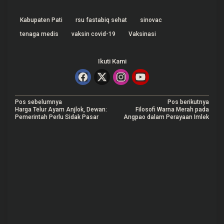
Kabupaten Pati
rsu fastabiq sehat
sinovac
tenaga medis
vaksin covid-19
Vaksinasi
Ikuti Kami
N
Pos sebelumnya
Pos berikutnya
Harga Telur Ayam Anjlok, Dewan:
Filosofi Warna Merah pada
a
Pemerintah Perlu Sidak Pasar
Angpao dalam Perayaan Imlek
v
i
g
a
s
i
p