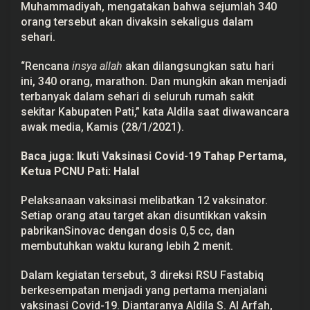
Muhammadiyah, mengatakan bahwa sejumlah 340
r
i
orang tersebut akan divaksin sekaligus dalam
sehari.
“Rencana
insya allah
akan dilangsungkan satu hari
ini, 340 orang, marathon. Dan mungkin akan menjadi
terbanyak dalam sehari di seluruh rumah sakit
sekitar Kabupaten Pati,” kata Aldila saat diwawancara
awak media, Kamis (28/1/2021).
Baca juga:
Ikuti Vaksinasi Covid-19 Tahap Pertama,
Ketua PCNU Pati: Halal
Pelaksanaan vaksinasi melibatkan 12 vaksinator.
Setiap orang atau target akan disuntikkan vaksin
pabrikanSinovac dengan dosis 0,5 cc, dan
membutuhkan waktu kurang lebih 2 menit.
Dalam kegiatan tersebut, 3 direksi RSU Fastabiq
berkesempatan menjadi yang pertama menjalani
vaksinasi Covid-19. Diantaranya Aldila S. Al Arfah,