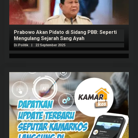
Prabowo Akan Pidato di Sidang PBB: Seperti
H
Mengulang Sejarah Sang Ayah
m
Di Politik
|
22 September 2025
Di 