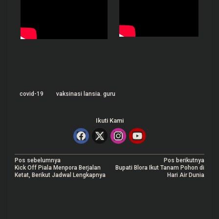
covid-19
vaksinasi lansia. guru
Ikuti Kami
N
Pos sebelumnya
Pos berikutnya
Kick Off Piala Menpora Berjalan
Bupati Blora Ikut Tanam Pohon di
a
Ketat, Berikut Jadwal Lengkapnya
Hari Air Dunia
v
i
g