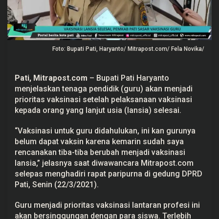
e
m
k
a
b
P
Foto: Bupati Pati, Haryanto/ Mitrapost.com/ Fela Novika/
a
t
i
S
Pati,
Mitrapost.com
– Bupati Pati Haryanto
a
s
menjelaskan tenaga pendidik (guru) akan menjadi
a
prioritas vaksinasi setelah pelaksanaan vaksinasi
r
V
kepada orang yang lanjut usia (lansia) selesai.
a
k
“Vaksinasi untuk guru didahulukan, ini kan gurunya
s
i
belum dapat vaksin karena kemarin sudah saya
n
rencanakan tiba-tiba berubah menjadi vaksinasi
a
s
lansia,” jelasnya saat diwawancara Mitrapost.com
i
selepas menghadiri rapat paripurna di gedung DPRD
G
u
Pati, Senin (22/3/2021).
r
u
Guru menjadi prioritas vaksinasi lantaran profesi ini
akan bersinggungan dengan para siswa. Terlebih