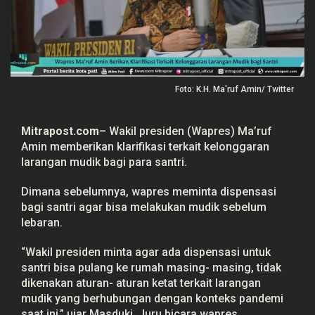
K
l
a
r
i
f
i
k
Foto: K.H. Ma'ruf Amin/ Twitter
a
s
i
T
Mitrapost.com
– Wakil presiden (Wapres) Ma’ruf
e
r
Amin memberikan klarifikasi terkait kelonggaran
k
larangan mudik bagi para santri.
a
i
t
Dimana sebelumnya, wapres meminta dispensasi
K
bagi santri agar bisa melakukan mudik sebelum
e
l
lebaran.
o
n
g
“Wakil presiden minta agar ada dispensasi untuk
g
santri bisa pulang ke rumah masing- masing, tidak
a
dikenakan aturan- aturan ketat terkait larangan
r
a
mudik yang berhubungan dengan konteks pandemi
n
saat ini,” ujar Masduki, Juru bicara wapres
L