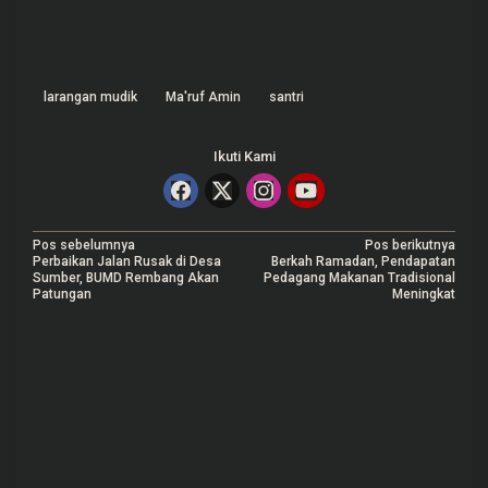
larangan mudik
Ma'ruf Amin
santri
Ikuti Kami
N
Pos sebelumnya
Pos berikutnya
Perbaikan Jalan Rusak di Desa
Berkah Ramadan, Pendapatan
a
Sumber, BUMD Rembang Akan
Pedagang Makanan Tradisional
Patungan
Meningkat
v
i
g
a
s
i