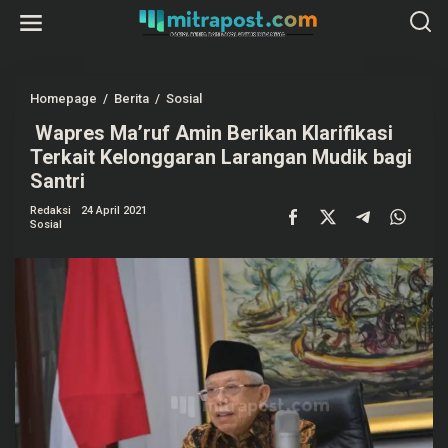
L
e
w
a
t
i
k
Homepage
/
Berita
/
Sosial
e
W
k
Wapres Ma’ruf Amin Berikan Klarifikasi
a
o
p
Terkait Kelonggaran Larangan Mudik bagi
n
r
t
e
Santri
e
s
n
M
Redaksi
24 April 2021
a
Sosial
’
r
u
f
A
m
i
n
B
e
r
i
k
a
n