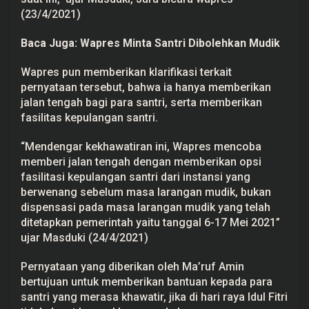
a
(23/4/2021)
r
a
n
Baca Juga:
Wapres Minta Santri Dibolehkan Mudik
g
a
Wapres pun memberikan klarifikasi terkait
n
M
pernyataan tersebut, bahwa ia hanya memberikan
u
jalan tengah bagi para santri, serta memberikan
d
i
fasilitas kepulangan santri.
k
b
a
“Mendengar kekhawatiran ini, Wapres mencoba
g
memberi jalan tengah dengan memberikan opsi
i
S
fasilitasi kepulangan santri dari instansi yang
a
berwenang sebelum masa larangan mudik, bukan
n
t
dispensasi pada masa larangan mudik yang telah
r
ditetapkan pemerintah yaitu tanggal 6-17 Mei 2021”
i
ujar Masduki (24/4/2021)
Pernyataan yang diberikan oleh Ma’ruf Amin
bertujuan untuk memberikan bantuan kepada para
santri yang merasa khawatir, jika di hari raya Idul Fitri