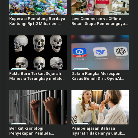
Koperasi Pemulung Berdaya
Live Commerce vs Offline
Kantongi Rp1,2 Miliar per
Retail: Siapa Pemenangnya
Bulan dari Botol Plastik
di 2025?
Bekas
Fakta Baru Terkait Sejarah
Dalam Rangka Merespon
Manusia Terungkap melalui
Kasus Bunuh Diri, OpenAI
Temuan Tengkorak di China
Memberlakukan Wajib KTP
Berikut Kronologi
Pembelajaran Bahasa
Penyekapan Pemuda
Isyarat Tidak Hanya untuk