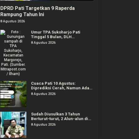
DPRD Pati Targetkan 9 Raperda
Rampung Tahun Ini
8 Agustus 2026
Umur TPA Sukoharjo Pati
Tinggal 5 Bulan, DLH
Berencana Perpanjang Satu-
8 Agustus 2026
Dua Tahun Lagi
Cuaca Pati 10 Agustus:
Diprediksi Cerah, Namun Ada
Potensi Gelombang Tinggi di
8 Agustus 2026
Perairan Jateng
Sudah Diusulkan 3 Tahun
Berturut-turut, 2 Alun-alun di
Pati Gagal Dipercantik
8 Agustus 2026