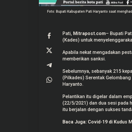
l
a
Prabowo Akan Pidato di Sidang
Hitungan Harta K
Foto: Bupati Kabupaten Pati Haryanto saat menghadi
n
PBB: Seperti Mengulang Sejarah
Sahroni menurut 
t
Sang Ayah
i
Di Politik
|
22 September 2025
Di Politik
|
1 September
k
Pati,
Mitrapost.com
– Bupati Pa
(Kades) untuk menyelenggarakan 
Apabila nekat mengadakan pest
memberikan sanksi.
Sebelumnya, sebanyak 215 kepal
(Pilkades) Serentak Gelombang pe
Haryanto.
Pelantikan itu digelar dalam emp
(22/5/2021) dan dua sesi pada h
itu berjalan dengan sukses tand
Baca Juga:
Covid-19 di Kudus M