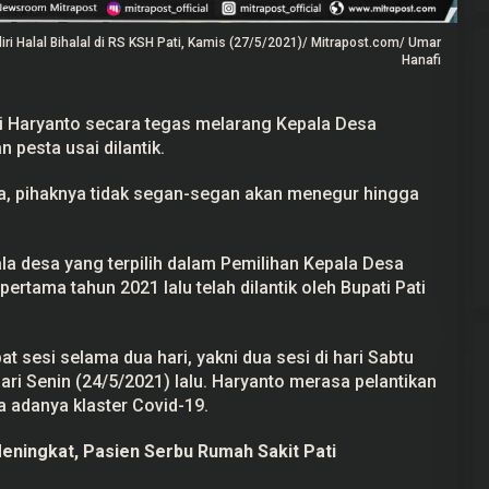
ekayaan Ahmad
ri Halal Bihalal di RS KSH Pati, Kamis (27/5/2021)/ Mitrapost.com/ Umar
Data LHKPN
Hanafi
 2025
ti Haryanto secara tegas melarang Kepala Desa
pesta usai dilantik.
a, pihaknya tidak segan-segan akan menegur hingga
24 Calon Dubes Telah Jalani Fit and
Proper Test, Berikut Daftar
Namanya
Di Berita, Politik
|
7 Juli 2025
a desa yang terpilih dalam Pemilihan Kepala Desa
rtama tahun 2021 lalu telah dilantik oleh Bupati Pati
at sesi selama dua hari, yakni dua sesi di hari Sabtu
ari Senin (24/5/2021) lalu. Haryanto merasa pelantikan
a adanya klaster Covid-19.
eningkat, Pasien Serbu Rumah Sakit Pati