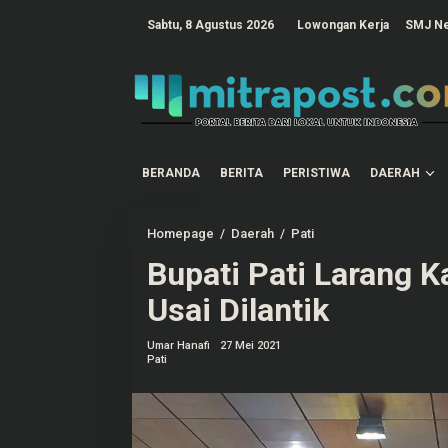
L
e
tutup
Sabtu, 8 Agustus 2026
Lowongan Kerja
SMJ N
w
a
t
i
k
e
k
o
n
t
BERANDA
BERITA
PERISTIWA
DAERAH
e
n
Homepage
/
Daerah
/
Pati
B
u
Bupati Pati Larang K
p
a
t
Usai Dilantik
i
P
a
Umar Hanafi
27 Mei 2021
t
Pati
i
L
a
r
a
n