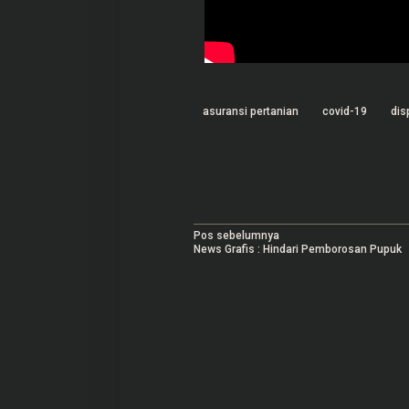
asuransi pertanian
covid-19
dis
N
Pos sebelumnya
News Grafis : Hindari Pemborosan Pupuk
a
v
i
g
a
s