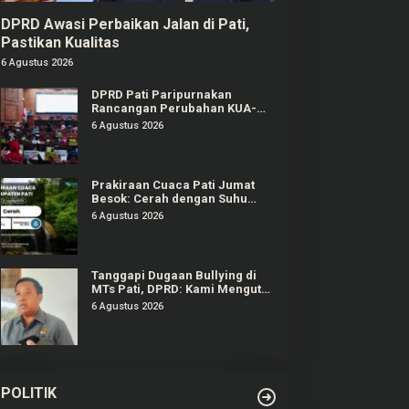
DPRD Awasi Perbaikan Jalan di Pati,
Pastikan Kualitas
6 Agustus 2026
DPRD Pati Paripurnakan
Rancangan Perubahan KUA-
PPAS APBD Tahun 2026
6 Agustus 2026
Prakiraan Cuaca Pati Jumat
Besok: Cerah dengan Suhu
Capai 31 °C
6 Agustus 2026
Tanggapi Dugaan Bullying di
MTs Pati, DPRD: Kami Mengutuk
Perbuatan Itu
6 Agustus 2026
POLITIK