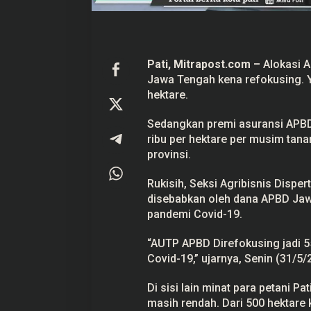
k
u
r
a
n
g
Pati,
Mitrapost.com
–
Alokasi A
i
Jawa Tengah kena refokusing. Ya
Prabowo Akan Pidato di Sidang
Hitungan Harta K
1
5
PBB: Seperti Mengulang Sejarah
Sahroni menurut 
hektare.
0
Sang Ayah
Di Politik
|
22 September 2025
Di Politik
|
1 September
H
Sedangkan premi asuransi APBD
e
k
ribu per hektare per musim tan
t
provinsi.
a
r
e
Rukisih, Seksi Agribisnis Dispe
disebabkan oleh dana APBD Jaw
pandemi Covid-19.
“AUTP APBD Direfokusing jadi 5
Covid-19,” ujarnya, Senin (31/5/
Di sisi lain minat para petani P
masih rendah. Dari 500 hektare 