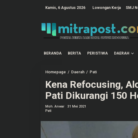
L
e
tutup
Kamis, 6 Agustus 2026
Lowongan Kerja
SMJ N
w
a
t
i
k
e
k
o
n
t
BERANDA
BERITA
PERISTIWA
DAERAH
e
n
Homepage
/
Daerah
/
Pati
K
e
Kena Refocusing, Al
n
a
R
Pati Dikurangi 150 H
e
f
o
Moh. Anwar
31 Mei 2021
c
Pati
u
s
i
n
g
,