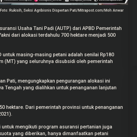
Foto: Rukisih, Seksi Agribisnis Dispertan Pati/Mitrapost.com/Moh Anwar
suransi Usaha Tani Padi (AUTP) dari APBD Pemerintah
kni dari alokasi terdahulu 700 hektare menjadi 500
ekayaan Ahmad
24 Calon Dubes Telah Jalani Fit and
Data LHKPN
Proper Test, Berikut Daftar
Namanya
 2025
Di Berita, Politik
|
7 Juli 2025
 untuk masing-masing petani adalah senilai Rp180
am (MT) yang seluruhnya disubsidi oleh pemerintah
rtan Pati, mengungkapkan pengurangan alokasi ini
a Tengah yang dialihkan untuk penanganan lanjutan
50 hektare. Dari pemerintah provinsi untuk penanganan
2021).
ati untuk mengikuti program asuransi pertanian juga
kuota yang diberikan, hanya dimanfaatkan petani