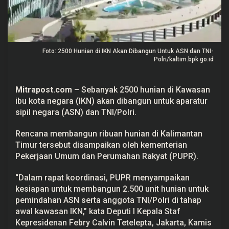
g
u
n
U
n
t
Foto: 2500 Hunian di IKN Akan Dibangun Untuk ASN dan TNI-
u
k
Polri/kaltim.bpk.go.id
A
S
N
Mitrapost.com
– Sebanyak 2500 hunian di Kawasan
d
a
ibu kota negara (IKN) akan dibangun untuk aparatur
n
sipil negara (ASN) dan TNI/Polri.
T
N
I
Rencana membangun ribuan hunian di Kalimantan
-
P
Timur tersebut disampaikan oleh kementerian
o
Pekerjaan Umum dan Perumahan Rakyat (PUPR).
l
r
i
“Dalam rapat koordinasi, PUPR menyampaikan
kesiapan untuk membangun 2.500 unit hunian untuk
pemindahan ASN serta anggota TNI/Polri di tahap
awal kawasan IKN,” kata Deputi I Kepala Staf
Kepresidenan Febry Calvin Tetelepta, Jakarta, Kamis