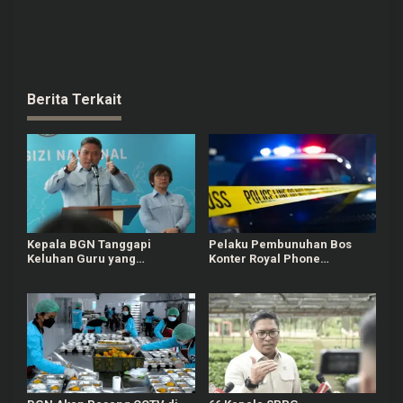
Berita Terkait
Kepala BGN Tanggapi
Pelaku Pembunuhan Bos
Keluhan Guru yang
Konter Royal Phone
Terbebani Mengurus
Semarang Ternyata Teman
Ompreng MBG
Sendiri