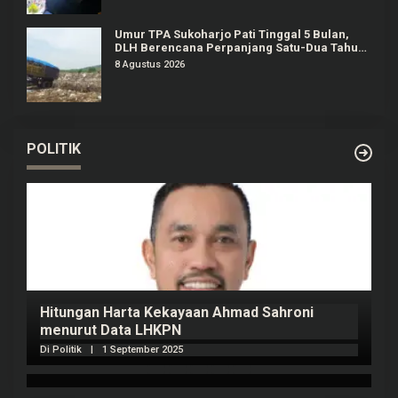
Umur TPA Sukoharjo Pati Tinggal 5 Bulan,
DLH Berencana Perpanjang Satu-Dua Tahun
Lagi
8 Agustus 2026
POLITIK
Hitungan Harta Kekayaan Ahmad Sahroni
2
menurut Data LHKPN
T
Di Politik
|
1 September 2025
Di 