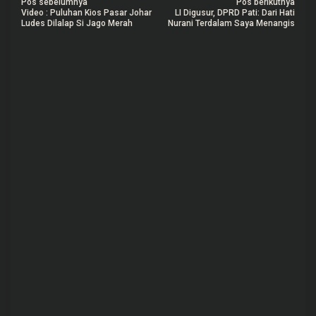
N
Pos sebelumnya
Pos berikutnya
Video : Puluhan Kios Pasar Johar
LI Digusur, DPRD Pati: Dari Hati
a
Ludes Dilalap Si Jago Merah
Nurani Terdalam Saya Menangis
v
i
g
a
s
i
p
o
s