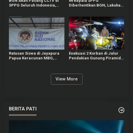
BGN Akan Pasang CCTV di
66 Kepala SPPG
SPPG Seluruh Indonesia,
Diberhentikan BGN, Lakukan
Bisa Connect Langsung ke
Indisipliner hingga Terlibat
Pusat
Judol
Ratusan Siswa di Jayapura
Evakuasi 2 Korban di Jalur
Papua Keracunan MBG,
Pendakian Gunung Piramid
Kepala SPPG Dicopot BGN
Bondowoso Tuntas Dilakukan
View More
BERITA PATI