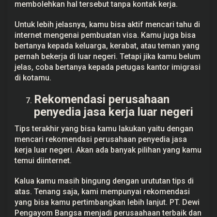
membolehkan hal tersebut tanpa kontak kerja.
Untuk lebih jelasnya, kamu bisa aktif mencari tahu di
internet mengenai pembuatan visa. Kamu juga bisa
bertanya kepada keluarga, kerabat, atau teman yang
pernah bekerja di luar negeri. Tetapi jika kamu belum
jelas, coba bertanya kepada petugas kantor imigrasi
di kotamu.
Rekomendasi perusahaan
penyedia jasa kerja luar negeri
Tips terakhir yang bisa kamu lakukan yaitu dengan
mencari rekomendasi perusahaan penyedia jasa
kerja luar negeri. Akan ada banyak pilihan yang kamu
temui diinternet.
Kalua kamu masih bingung dengan urututan tips di
atas. Tenang saja, kami mempunyai rekomendasi
yang bisa kamu pertimbangkan lebih lanjut.
PT. Dewi
Pengayom Bangsa
menjadi perusaahaan terbaik dan