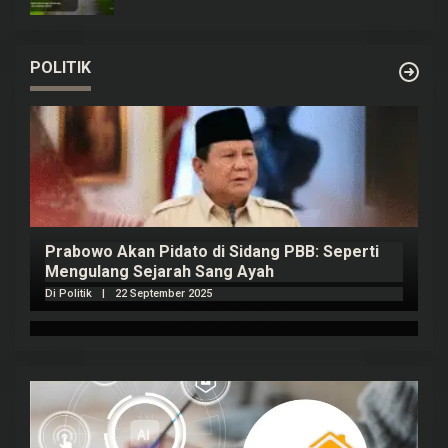
POLITIK
Prabowo Akan Pidato di Sidang PBB: Seperti
H
Mengulang Sejarah Sang Ayah
m
Di Politik
|
22 September 2025
Di 