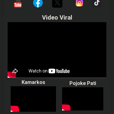
Video Viral
Kamarkos
Pojoke Pati