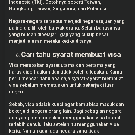
Indonesia (TKI). Cotohnya seperti Taiwan,
Hongkong, Taiwan, Singapura, dan Polandia.
Negara-negara tersebut menjadi negara tujuan yang
paling dipilih oleh banyak orang. Selain bahasanya
yang mudah dipelajari, gaji yang cukup besar
menjadi alasan mereka ketika ditanya
Cari tahu syarat membuat visa
Visa merupakan syarat utama dan pertama yang
harus diperhatikan dan tidak boleh dilupakan. Kamu
perlu mencari tahu apa saja syarat-syarat membuat
visa sebelum memutuskan untuk bekerja di luar
negeri.
Sebab, visa adalah kunci agar kamu bisa masuk dan
bekerja di negara orang lain. Bagi sebagian negara
ada yang membolehkan menggunakan visa tourist
terlebih dahulu, lalu setelah itu menggunakan visa
kerja. Namun ada juga negara yang tidak