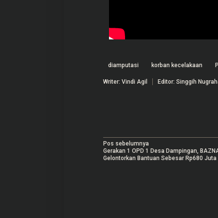
diamputasi
korban kecelakaan
P
Writer: Vindi Agil
Editor: Singgih Nugra
N
Pos sebelumnya
Gerakan 1 OPD 1 Desa Dampingan, BAZNA
a
Gelontorkan Bantuan Sebesar Rp680 Juta
v
i
g
a