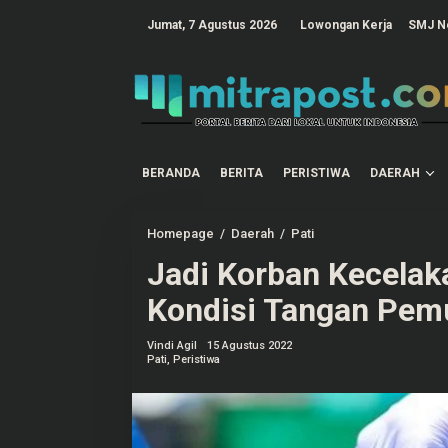
L
e
tutup
Jumat, 7 Agustus 2026
Lowongan Kerja
SMJ N
w
a
t
i
k
e
k
o
n
t
BERANDA
BERITA
PERISTIWA
DAERAH
e
n
Homepage
/
Daerah
/
Pati
J
a
Jadi Korban Kecelak
d
i
K
Kondisi Tangan Pemu
o
r
b
Vindi Agil
15 Agustus 2022
a
Pati
,
Peristiwa
n
K
e
c
e
l