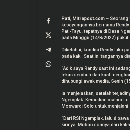
a
n
P
e
Pati, Mitrapost.com
– Seorang w
m
kesayangannya bernama Rendy T
u
d
Pati-Tayu, tepatnya di Desa N
Prabowo Akan Pidato di Sidang
Hitungan Harta K
a
pada Minggu (14/8/2022) pukul 
I
PBB: Seperti Mengulang Sejarah
Sahroni menurut 
n
Sang Ayah
Di Politik
|
22 September 2025
Di Politik
|
1 September
i
Diketahui, kondisi Rendy luka pa
D
pada kaki. Saat ini tangannya di
i
a
m
“Adik saya Rendy saat ini seda
p
u
lekas sembuh dan kuat menghada
t
dihubungi awak media, Senin (1
a
s
i
Ia menjelaskan, setelah terjadin
Ngemplak. Kemudian malam itu ju
Moewardi Solo untuk menjalani 
“Dari RSI Ngemplak, lalu dibawa
kirinya. Mohon doanya dari kali