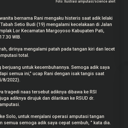
Foto: Ilustrasi amputasi/science alert
anita bernama Rani mengaku histeris saat adik lelaki
abah Setio Budi (19) mengalami
kecelakaan
di Jalan
gemplak Lor Kecamatan Margoyoso Kabupaten
Pati
,
ekayaan Ahmad
24 Calon Dubes Telah Jalani Fit and
17.30 WIB.
Data LHKPN
Proper Test, Berikut Daftar
Namanya
 2025
Di Berita, Politik
|
7 Juli 2025
rah, dirinya mengalami patah pada tangan kiri dan lecet
amputasi total.
ng berjuang untuk kesembuhannya. Semoga adik saya
pi semua ini,” ucap Rani dengan isak tangis saat
5/8/2022).
ya tragedi naas tersebut adiknya dibawa ke RSI
ga adiknya dirujuk dan dilarikan ke RSUD dr.
amputasi.
 ke Solo, untuk menjalani operasi amputasi tangan
an semua semoga adik saya cepat sembuh, ” kata dia.