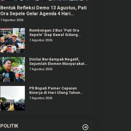
Bentuk Refleksi Demo 13 Agustus, Pati
Ora Sepele Gelar Agenda 4 Hari
Berturut-turut
7 Agustus 2026
Rombongan 2 Bus ‘Pati Ora
Sepele’ Siap Kawal Sidang
Sudewo Senin Mendatang
7 Agustus 2026
Dinilai Berdampak Negatif,
Sejumlah Elemen Masyarakat
Tayu Tolak Sound Horeg
7 Agustus 2026
Plt Bupati Pamer Capaian
Kinerja di Hari Ulang Tahun
Pati ke-703
7 Agustus 2026
POLITIK