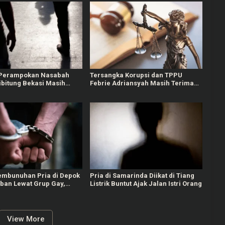
 Perampokan Nasabah
Tersangka Korupsi dan TPPU
ibitung Bekasi Masih
Febrie Adriansyah Masih Terima
lisi
Gaji 50 Persen
embunuhan Pria di Depok
Pria di Samarinda Diikat di Tiang
rban Lewat Grup Gay,
Listrik Buntut Ajak Jalan Istri Orang
in Rampas Motor
View More