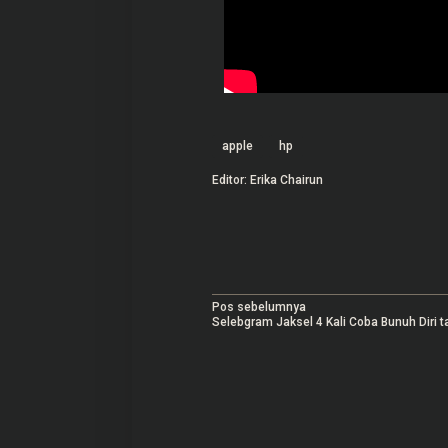
apple
hp
Editor: Erika Chairun
N
Pos sebelumnya
Selebgram Jaksel 4 Kali Coba Bunuh Diri t
a
v
i
g