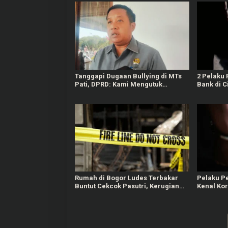
Tanggapi Dugaan Bullying di MTs
2 Pelaku
Pati, DPRD: Kami Mengutuk
Bank di C
Perbuatan Itu
Diburu Po
Rumah di Bogor Ludes Terbakar
Pelaku P
Buntut Cekcok Pasutri, Kerugian
Kenal Ko
Hingga Rp150 Juta
Motif Ing