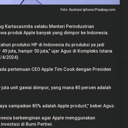
Foto: Ilustrasi Iphone/Pixabay.com
 Kartasasmita selaku Menteri Perindustrian
a produk Apple banyak yang diimpor ke Indonesia.
ekayaan Ahmad
24 Calon Dubes Telah Jalani Fit and
Data LHKPN
Proper Test, Berikut Daftar
Namanya
 tahun produksi HP di Indonesia itu produksi ya jadi
 2025
Di Berita, Politik
|
7 Juli 2025
 49 juta, hampir 50 juta,” ujar Agus di Kompleks Istana
/4/2024).
a ada pertemuan CEO Apple Tim Cook dengan Presiden
juta unit gawai diimpor, yang mana 85 persen adalah
h saya sampaikan 85% adalah Apple product,” beber Agus.
nesia berkeinginan agar Apple menggunakan
nvestasi di Bumi Pertiwi.