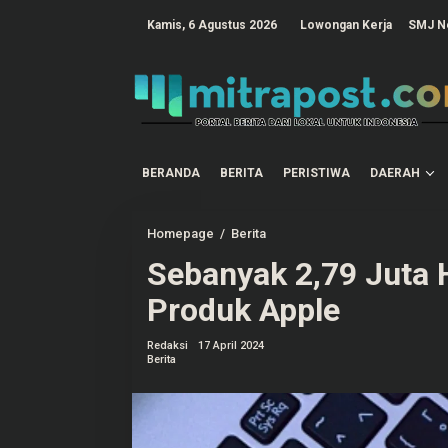
L
e
tutup
Kamis, 6 Agustus 2026
Lowongan Kerja
SMJ N
w
a
t
i
k
e
k
o
n
t
BERANDA
BERITA
PERISTIWA
DAERAH
e
n
Homepage
/
Berita
S
e
Sebanyak 2,79 Juta 
b
a
n
Produk Apple
y
a
k
Redaksi
17 April 2024
2
Berita
,
7
9
J
u
t