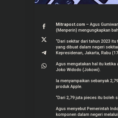
p
p
l
e
Mitrapost.com –
Agus Gumiwang
(Menperin) mengungkapkan bahw
Prabowo Akan Pidato di Sidang
Hitungan Harta K
PBB: Seperti Mengulang Sejarah
Sahroni menurut 
Sang Ayah
“Dari sekitar dari tahun 2023 itu
Di Politik
|
22 September 2025
Di Politik
|
1 September
yang dibuat dalam negeri sekitar
Kepresidenan, Jakarta, Rabu (17
Agus mengatakan hal itu ketik
Joko Widodo (Jokowi).
Ia menyampaikan sebanyak 2,79 
produk Apple.
“Dari 2,79 juta pieces itu bole
Agus menyebut Pemerintah Indo
komponen dalam negeri melalui i