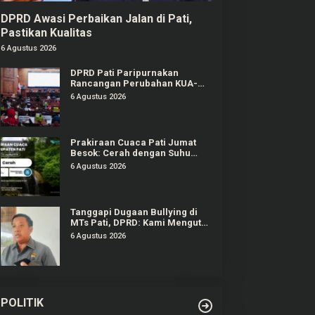
DPRD Awasi Perbaikan Jalan di Pati,
Pastikan Kualitas
6 Agustus 2026
DPRD Pati Paripurnakan
Rancangan Perubahan KUA-
PPAS APBD Tahun 2026
6 Agustus 2026
Prakiraan Cuaca Pati Jumat
Besok: Cerah dengan Suhu
Capai 31 °C
6 Agustus 2026
Tanggapi Dugaan Bullying di
MTs Pati, DPRD: Kami Mengutuk
Perbuatan Itu
6 Agustus 2026
POLITIK