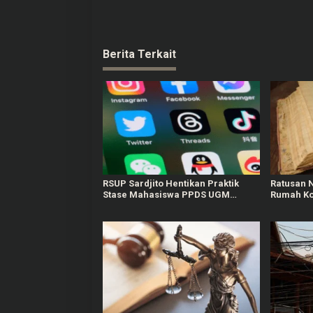
Berita Terkait
RSUP Sardjito Hentikan Praktik
Ratusan 
Stase Mahasiswa PPDS UGM
Rumah Ko
Buntut Komen Negatif ke Akun
Yurizal