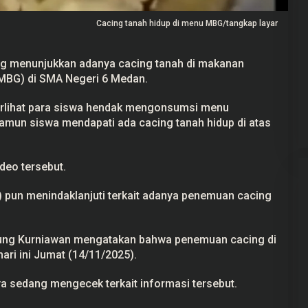
Cacing tanah hidup di menu MBG/tangkap layar
ang menunjukkan adanya cacing tanah di makanan
MBG
) di SMA Negeri 6 Medan.
ekayaan Ahmad
24 Calon Dubes Telah Jalani Fit and
Data LHKPN
Proper Test, Berikut Daftar
Namanya
terlihat para siswa hendak mengonsumsi menu
 2025
Di Berita, Politik
|
7 Juli 2025
mun siswa mendapati ada cacing tanah hidup di atas
deo tersebut.
) pun menindaklanjuti terkait adanya penemuan cacing
ung Kurniawan mengatakan bahwa penemuan cacing di
ari ini Jumat (14/11/2025).
a sedang mengecek terkait informasi tersebut.