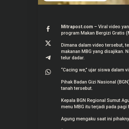
G
N
L
a
k
u
Mitrapost.com
–
Viral video y
k
program Makan Bergizi Gratis (
Prabowo Akan Pidato di Sidang
Hitungan Harta K
a
n
PBB: Seperti Mengulang Sejarah
Sahroni menurut 
P
Sang Ayah
Dimana dalam video tersebut, 
Di Politik
|
22 September 2025
Di Politik
|
1 September
e
makanan MBG yang disajikan. Na
n
g
telur dadar.
e
c
e
“Cacing we,” ujar siswa dalam vi
k
a
n
Pihak Badan Gizi Nasional (
BGN
tanah tersebut.
Kepala BGN Regional Sumut Ag
menu MBG itu terjadi pada pagi h
Agung mengaku saat ini pihakny