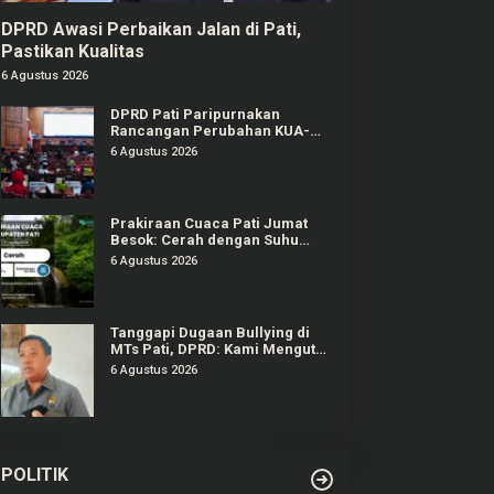
DPRD Awasi Perbaikan Jalan di Pati,
Pastikan Kualitas
6 Agustus 2026
DPRD Pati Paripurnakan
Rancangan Perubahan KUA-
PPAS APBD Tahun 2026
6 Agustus 2026
Prakiraan Cuaca Pati Jumat
Besok: Cerah dengan Suhu
Capai 31 °C
6 Agustus 2026
Tanggapi Dugaan Bullying di
MTs Pati, DPRD: Kami Mengutuk
Perbuatan Itu
6 Agustus 2026
POLITIK