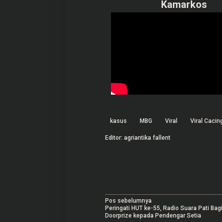
Kamarkos
kasus
MBG
Viral
Viral Cacin
Editor: agriantika fallent
N
Pos sebelumnya
Peringati HUT ke-55, Radio Suara Pati Bag
a
Doorprize kepada Pendengar Setia