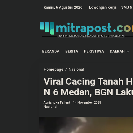
L
e
tutup
Kamis, 6 Agustus 2026
Lowongan Kerja
SMJ N
w
a
t
i
k
e
k
o
n
t
BERANDA
BERITA
PERISTIWA
DAERAH
e
n
Homepage
/
Nasional
V
i
Viral Cacing Tanah
r
a
l
N 6 Medan, BGN Lak
C
a
c
Agriantika Fallent
14 November 2025
i
Nasional
n
g
T
a
n
a