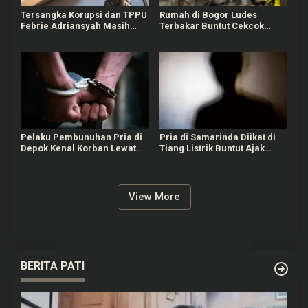
Tersangka Korupsi dan TPPU
Rumah di Bogor Ludes
Febrie Adriansyah Masih
Terbakar Buntut Cekcok
Terima Gaji 50 Persen
Pasutri, Kerugian Hingga
Rp150 Juta
Pelaku Pembunuhan Pria di
Pria di Samarinda Diikat di
Depok Kenal Korban Lewat
Tiang Listrik Buntut Ajak
Grup Gay, Motif Ingin
Jalan Istri Orang
Rampas Motor
View More
BERITA PATI