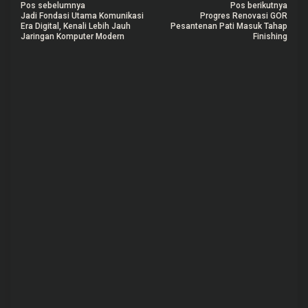
N
Pos sebelumnya
Pos berikutnya
Jadi Fondasi Utama Komunikasi
Progres Renovasi GOR
a
Era Digital, Kenali Lebih Jauh
Pesantenan Pati Masuk Tahap
Jaringan Komputer Modern
Finishing
v
i
g
a
s
i
p
o
s