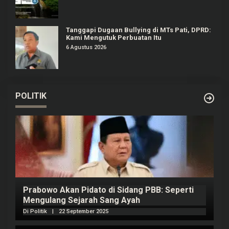
Tanggapi Dugaan Bullying di MTs Pati, DPRD:
Kami Mengutuk Perbuatan Itu
6 Agustus 2026
POLITIK
Prabowo Akan Pidato di Sidang PBB: Seperti
H
Mengulang Sejarah Sang Ayah
m
Di Politik
|
22 September 2025
Di 