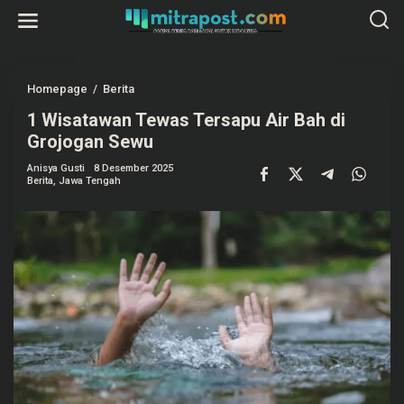
L
e
w
a
t
i
k
Homepage
/
Berita
1
e
W
k
1 Wisatawan Tewas Tersapu Air Bah di
i
o
s
Grojogan Sewu
n
a
t
t
e
Anisya Gusti
8 Desember 2025
a
Berita
,
Jawa Tengah
n
w
a
n
T
e
w
a
s
T
e
r
s
a
p
u
A
i