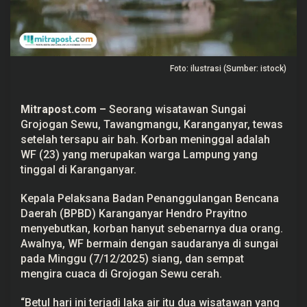
r
B
a
h
d
i
Foto: ilustrasi (Sumber: istock)
G
r
o
j
Mitrapost.com
–
Seorang wisatawan Sungai
o
g
Grojogan Sewu
,
Tawangmangu
, Karanganyar, tewas
a
setelah tersapu air bah. Korban meninggal adalah
n
S
WF (23) yang merupakan warga Lampung yang
e
tinggal di Karanganyar.
w
u
Kepala Pelaksana Badan Penanggulangan Bencana
Daerah (BPBD) Karanganyar Hendro Prayitno
menyebutkan, korban hanyut sebenarnya dua orang.
Awalnya, WF bermain dengan saudaranya di sungai
pada Minggu (7/12/2025) siang, dan sempat
mengira cuaca di Grojogan Sewu cerah.
“Betul hari ini terjadi laka air itu dua wisatawan yang