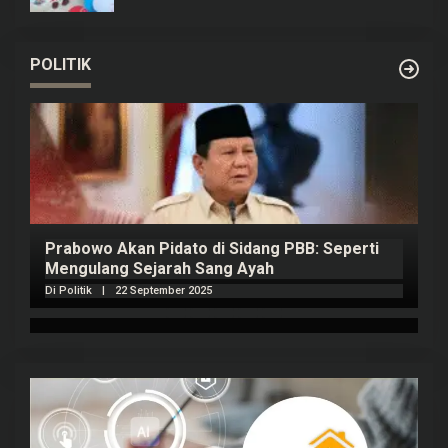
POLITIK
Prabowo Akan Pidato di Sidang PBB: Seperti
H
Mengulang Sejarah Sang Ayah
m
Di Politik
|
22 September 2025
Di 