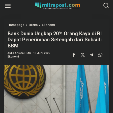
L
e
w
a
t
i
k
Homepage
/
Berita
/
Ekonomi
B
e
a
k
Bank Dunia Ungkap 20% Orang Kaya di RI
n
o
k
Dapat Penerimaan Setengah dari Subsidi
n
D
t
u
BBM
e
n
n
i
Aulia Anissa Putri
13 Juni 2026
a
Ekonomi
U
n
g
k
a
p
2
0
%
O
r
a
n
g
K