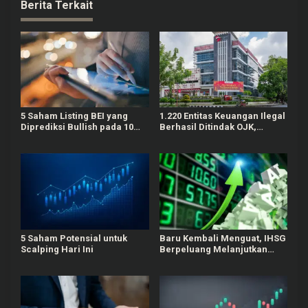
Berita Terkait
5 Saham Listing BEI yang
1.220 Entitas Keuangan Ilegal
Diprediksi Bullish pada 10
Berhasil Ditindak OJK,
Agustus Mendatang
Mayoritas Tercatat Pinjol
5 Saham Potensial untuk
Baru Kembali Menguat, IHSG
Scalping Hari Ini
Berpeluang Melanjutkan
Penguatan Terbatas untuk
Saham Esok