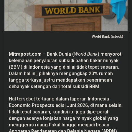
a
y
a
d
i
R
I
D
World Bank (istock)
a
p
a
t
Mitrapost.com
– Bank Dunia (
World Bank
) menyoroti
P
kelemahan penyaluran subsidi bahan bakar minyak
e
n
(
BBM
) di Indonesia yang dinilai tidak tepat sasaran.
e
Dalam hal ini, pihaknya mengungkap 20% rumah
r
i
tangga terkaya justru mendapatkan penerimaan
m
sebanyak setengah dari total subsidi BBM.
a
a
n
Hal tersebut tertuang dalam laporan Indonesia
S
Economic Prospects edisi Juni 2026, di mana selain
e
t
tidak tepat sasaran, kondisi itu juga diperparah
e
dengan adanya lonjakan harga minyak global yang
n
g
menggerus ruang fiskal hingga menjadi beban
a
Anggaran Pendapatan dan Belanja Negara (
APBN
).
h