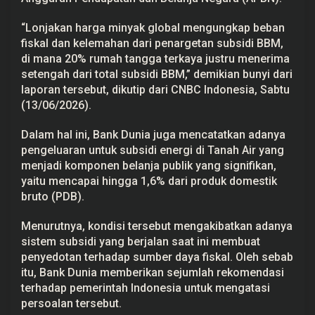
d
a
“Lonjakan harga minyak global mengungkap beban
r
i
fiskal dan kelemahan dari penargetan subsidi BBM,
S
di mana 20% rumah tangga terkaya justru menerima
u
b
setengah dari total subsidi BBM,” demikian bunyi dari
s
laporan tersebut, dikutip dari CNBC Indonesia, Sabtu
i
(13/06/2026).
d
i
B
Dalam hal ini, Bank Dunia juga mencatatkan adanya
B
M
pengeluaran untuk subsidi energi di Tanah Air yang
menjadi komponen belanja publik yang signifikan,
yaitu mencapai hingga 1,6% dari produk domestik
bruto (
PDB
).
Menurutnya, kondisi tersebut mengakibatkan adanya
sistem subsidi yang berjalan saat ini membuat
penyedotan terhadap sumber daya fiskal. Oleh sebab
itu, Bank Dunia memberikan sejumlah rekomendasi
terhadap pemerintah Indonesia untuk mengatasi
persoalan tersebut.