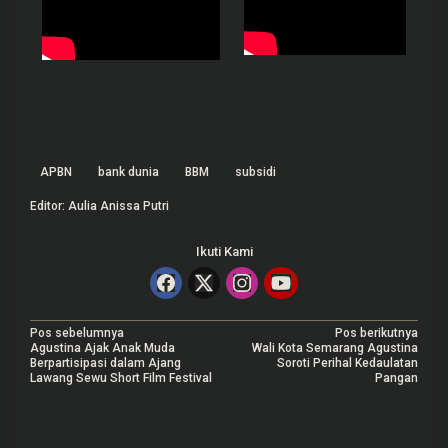
APBN
bank dunia
BBM
subsidi
Editor: Aulia Anissa Putri
Ikuti Kami
N
Pos sebelumnya
Pos berikutnya
Agustina Ajak Anak Muda
Wali Kota Semarang Agustina
a
Berpartisipasi dalam Ajang
Soroti Perihal Kedaulatan
Lawang Sewu Short Film Festival
Pangan
v
i