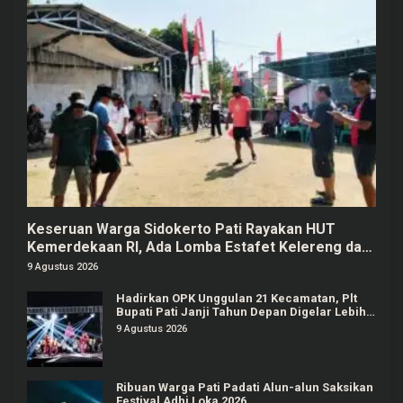
Keseruan Warga Sidokerto Pati Rayakan HUT
Kemerdekaan RI, Ada Lomba Estafet Kelereng dan
Baris-berbaris
9 Agustus 2026
Hadirkan OPK Unggulan 21 Kecamatan, Plt
Bupati Pati Janji Tahun Depan Digelar Lebih
Meriah
9 Agustus 2026
Ribuan Warga Pati Padati Alun-alun Saksikan
Festival Adhi Loka 2026