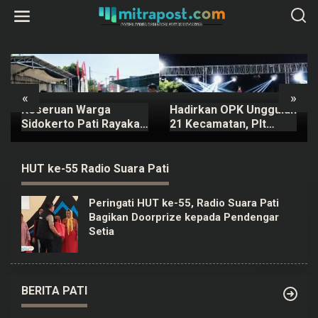
L
e
w
a
t
i
k
e
k
«
»
o
Keseruan Warga
Hadirkan OPK Unggulan
n
t
Sidokerto Pati Rayakan
21 Kecamatan, Plt
e
HUT Kemerdekaan RI,
Bupati Pati Janji Tahun
n
Ada Lomba Estafet
Depan Digelar Lebih
Kelereng dan Baris-
Meriah
HUT ke-55 Radio Suara Pati
berbaris
Peringati HUT ke-55, Radio Suara Pati
Bagikan Doorprize kepada Pendengar
Setia
BERITA PATI