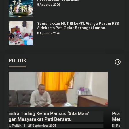
8 Agustus 2026
Semarakkan HUT RI ke-81, Warga Perum RSS
Sidokerto Pati Gelar Berbagai Lomba
8 Agustus 2026
POLITIK
Prabowo Akan Pidato di Sidang PBB: Seperti
H
Mengulang Sejarah Sang Ayah
m
Di Politik
|
22 September 2025
Di 