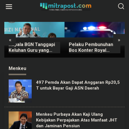
L
e
w
a
t
i
k
e
k
«
»
o
Kepala BGN Tanggapi
Pelaku Pembunuhan
n
t
Keluhan Guru yang
Bos Konter Royal
e
Terbebani Mengurus
Phone Semarang
n
Ompreng MBG
Ternyata Teman
Sendiri
Menkeu
497 Pemda Akan Dapat Anggaran Rp20,5
T untuk Bayar Gaji ASN Daerah
Menkeu Purbaya Akan Kaji Ulang
Kebijakan Perpajakan Atas Manfaat JHT
dan Jaminan Pensiun