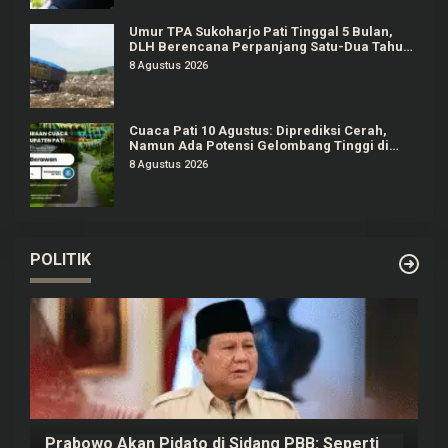
Umur TPA Sukoharjo Pati Tinggal 5 Bulan,
DLH Berencana Perpanjang Satu-Dua Tahun
Lagi
8 Agustus 2026
Cuaca Pati 10 Agustus: Diprediksi Cerah,
Namun Ada Potensi Gelombang Tinggi di
Perairan Jateng
8 Agustus 2026
POLITIK
Prabowo Akan Pidato di Sidang PBB: Seperti
H