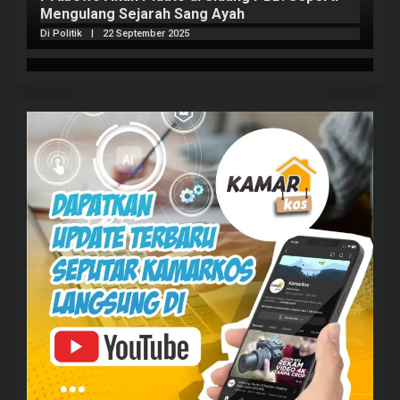
Mengulang Sejarah Sang Ayah
m
Di Politik
|
22 September 2025
Di 