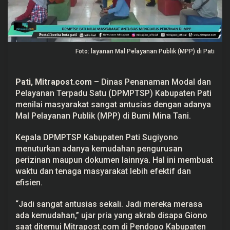
a
t
A
n
t
u
Foto: layanan Mal Pelayanan Publik (MPP) di Pati
s
i
a
s
Pati,
Mitrapost.com
–
Dinas Penanaman Modal dan
M
e
Pelayanan Terpadu Satu (DPMPTSP) Kabupaten Pati
n
menilai masyarakat sangat antusias dengan adanya
g
u
Mal Pelayanan Publik (MPP) di Bumi Mina Tani.
r
u
Kepala DPMPTSP Kabupaten Pati Sugiyono
s
P
menuturkan adanya kemudahan pengurusan
e
perizinan maupun dokumen lainnya. Hal ini membuat
r
i
waktu dan tenaga masyarakat lebih efektif dan
z
efisien.
i
n
a
“Jadi sangat antusias sekali. Jadi mereka merasa
n
d
ada kemudahan,” ujar pria yang akrab disapa Giono
i
saat ditemui Mitrapost.com di Pendopo Kabupaten
M