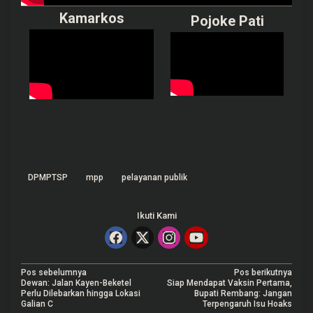
Kamarkos
Pojoke Pati
DPMPTSP
mpp
pelayanan publik
Ikuti Kami
N
Pos sebelumnya
Pos berikutnya
Dewan: Jalan Kayen-Beketel
Siap Mendapat Vaksin Pertama,
a
Perlu Dilebarkan hingga Lokasi
Bupati Rembang: Jangan
Galian C
Terpengaruh Isu Hoaks