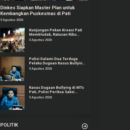
Dinkes Siapkan Master Plan untuk
Kembangkan Puskesmas di Pati
5 Agustus 2026
Kunjungan Pekan Kreasi Pati
Membludak, Ratusan Ribu
Orang Padati Kawasan Alun-
5 Agustus 2026
alun Pati
Polisi Dalami Dua Terduga
Pelaku Dugaan Kasus Bullying
Siswa MTs di Pati
5 Agustus 2026
Kasus Dugaan Bullying di MTs
Pati, Polisi Periksa Saksi
Korban dan Pihak Sekolah
5 Agustus 2026
POLITIK