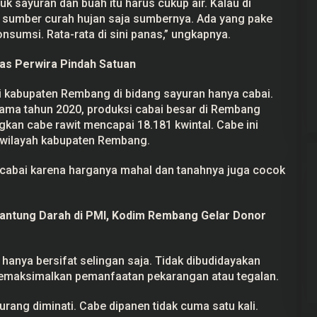
tuk sayuran dan buah itu harus cukup air. Kalau di
i sumber curah hujan saja sumbernya. Ada yang pake
onsumsi. Rata-rata di sini panas,” ungkapnya.
s Perwira Pindah Satuan
di kabupaten Rembang di bidang sayuran hanya cabai.
ama tahun 2020, produksi cabai besar di Rembang
kan cabe rawit mencapai 18.181 kwintal. Cabe ini
 wilayah kabupaten Rembang.
 cabai karena harganya mahal dan tanahnya juga cocok
Kantung Darah di PMI, Kodim Rembang Gelar Donor
 hanya bersifat selingan saja. Tidak dibudidayakan
 Memaksimalkan pemanfaatan pekarangan atau tegalan.
kurang diminati. Cabe dipanen tidak cuma satu kali.