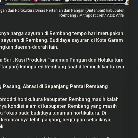
ngan dan Holtikultura Dinas Pertanian dan Pangan (Dintanpan) kabupaten
Rembang / Mitrapost.com/ Aziz Afifi/
knya harga sayuran di Rembang tempo hari merupakan
etua Pansus ‘Ada
Prabowo Akan Pidato di Sidang
 sayuran di Rembang. Budidaya sayuran di Kota Garam
arakat Pati
PBB: Seperti Mengulang Sejarah
ngkan daerah-daerah lain.
Sang Ayah
ember 2025
Di Politik
|
22 September 2025
ka Sari, Kasi Produksi Tanaman Pangan dan Holtikultura
ntanpan) kabupaten Rembang saat ditemui di kantornya
Pasang, Abrasi di Sepanjang Pantai Rembang
oditi holtikultura kabupaten Rembang masih kalah
lnya kondisi alam di kabupaten Rembang yang masih
 fokus pada budidaya tanaman hortikultura. Di
 kemaraunya lebih panjang, begitupun sebaliknya,
k.