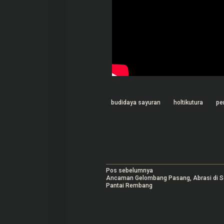
budidaya sayuran
holtikutura
pe
N
Pos sebelumnya
Ancaman Gelombang Pasang, Abrasi di S
a
Pantai Rembang
v
i