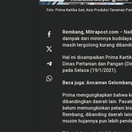
a
R
Foto: Prima Kartika Sari, Kasi Produksi Tanaman Pa
e
n
d
a
h
Rembang,
Mitrapost.com
– Nai
Gerindra Tuding K
dampak dari minimnya budidaya
Main’ dengan Masy
masih tergolong kurang dibandi
Bersatu
Di Pati, Politik
|
25 Sept
Hal ini disampaikan Prima Karti
Dinas Pertanian dan Pangan (Di
pada Selasa (19/1/2021).
Baca juga:
Ancaman Gelombang 
Prima mengungkapkan bahwa kom
dibandingkan daerah lain. Pasa
belum memungkinkan petani bisa
Rembang, dibanding daerah lain
musim hujannya pun lebih pende