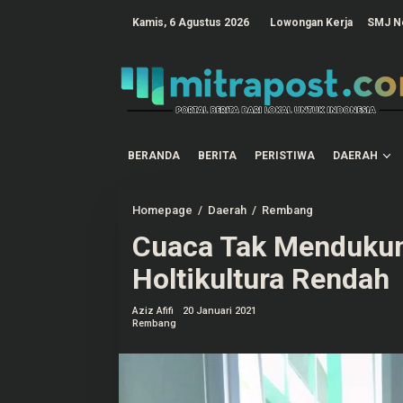
L
e
tutup
Kamis, 6 Agustus 2026
Lowongan Kerja
SMJ N
w
a
t
i
k
e
k
o
n
t
BERANDA
BERITA
PERISTIWA
DAERAH
e
n
Homepage
/
Daerah
/
Rembang
C
u
Cuaca Tak Mendukun
a
c
a
Holtikultura Rendah
T
a
k
Aziz Afifi
20 Januari 2021
M
Rembang
e
n
d
u
k
u