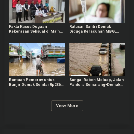
Fakta Kasus Dugaan
Ratusan Santri Demak
Kekerasan Seksual di Ma’had
Diduga Keracunan MBG,
Azimul Quran Al Anfas
SPPG Penyalur Ditutup
Demak
Sementara
Bantuan Pemprov untuk
Sungai Babon Meluap, Jalan
Banjir Demak Senilai Rp236
Pantura Semarang-Demak
Juta, Luthfi: Ditangani
Terendam Banjir
Secara Komprehensif
View More