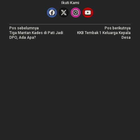
Ikuti Kami
N
Pos sebelumnya
Pos berikutnya
Tiga Mantan Kades di Pati Jadi
KKB Tembak 1 Keluarga Kepala
a
DPO, Ada Apa?
Desa
v
i
g
a
s
i
p
o
s