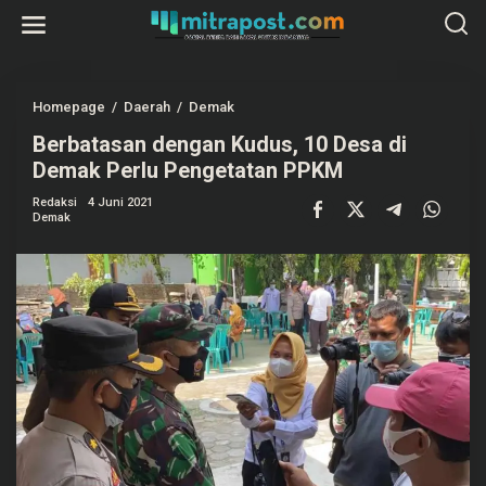
L
e
w
a
t
i
k
Homepage
/
Daerah
/
Demak
B
e
e
k
Berbatasan dengan Kudus, 10 Desa di
r
o
b
Demak Perlu Pengetatan PPKM
n
a
t
t
e
Redaksi
4 Juni 2021
a
Demak
n
s
a
n
d
e
n
g
a
n
K
u
d
u
s
,
1
0