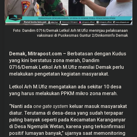
D
e
s
a
d
i
Foto: Dandim 0716/Demak Letkol Arh M.Ufiz meninjau pelaksanaan
D
e
vaksinasi di Puskesmas Guntur 2/Dinkominfo Demak
m
a
k
Demak,
Mitrapost.com
–
Berbatasan dengan Kudus
P
e
yang kini berstatus zona merah, Dandim
r
0716/Demak Letkol Arh M.Ufiz menilai Demak perlu
l
u
melakukan pengetatan kegiatan masyarakat.
P
e
n
Letkol Arh M.Ufiz mengatakan ada sekitar 10 desa
g
yang harus melakukan PPKM mikro zona merah.
e
t
a
“Nanti ada
one gate system
keluar masuk masyarakat
t
diatur. Terutama di desa-desa yang sudah terpapar
a
n
paling banyak seperti pada Kecamatan Karanganyar
P
di Desa Ngemplik Wetan, karena yang terkonfirmasi
P
K
positif lumayan banyak,” ujarnya saat memonitoring
M