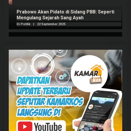
Prabowo Akan Pidato di Sidang PBB: Seperti
H
Mengulang Sejarah Sang Ayah
m
Di Politik
|
22 September 2025
Di 