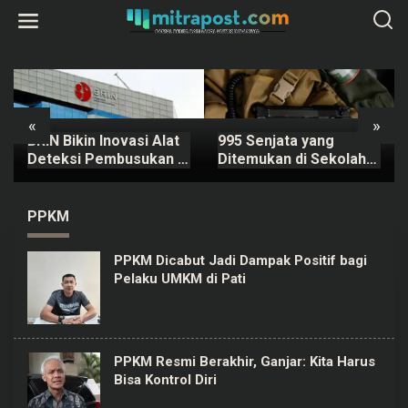
L
e
w
a
t
i
k
e
k
«
»
o
BRIN Bikin Inovasi Alat
995 Senjata yang
n
t
Deteksi Pembusukan di
Ditemukan di Sekolah
e
Ompreng MBG
Swasta Pondok Pinang
n
Dipastikan Berizin
Resmi
PPKM
PPKM Dicabut Jadi Dampak Positif bagi
Pelaku UMKM di Pati
PPKM Resmi Berakhir, Ganjar: Kita Harus
Bisa Kontrol Diri