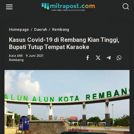
L
e
w
a
t
i
k
Homepage
/
Daerah
/
Rembang
K
e
a
k
Kasus Covid-19 di Rembang Kian Tinggi,
s
o
u
Bupati Tutup Tempat Karaoke
n
s
t
C
e
Aziz Afifi
9 Juni 2021
o
Rembang
n
v
i
d
-
1
9
d
i
R
e
m
b
a
n
g
K
i