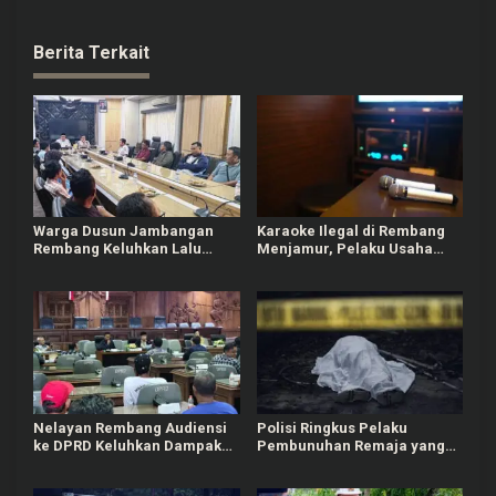
Berita Terkait
Warga Dusun Jambangan
Karaoke Ilegal di Rembang
Rembang Keluhkan Lalu
Menjamur, Pelaku Usaha
Lintas dan Limbah SPPG
Berizin Ngaku Dirugikan
Nelayan Rembang Audiensi
Polisi Ringkus Pelaku
ke DPRD Keluhkan Dampak
Pembunuhan Remaja yang
Kenaikan Solar
Terkubur di Perkebunan
Sedan Rembang