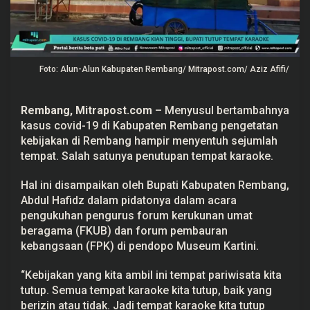
a
n
T
i
n
g
Foto: Alun-Alun Kabupaten Rembang/ Mitrapost.com/ Aziz Afifi/
g
i
,
B
Rembang,
Mitrapost.com
– Menyusul bertambahnya
u
p
kasus covid-19 di Kabupaten Rembang pengetatan
a
kebijakan di Rembang hampir menyentuh sejumlah
t
i
tempat. Salah satunya penutupan tempat karaoke.
T
u
Hal ini disampaikan oleh Bupati Kabupaten Rembang,
t
u
Abdul Hafidz dalam pidatonya dalam acara
p
pengukuhan pengurus forum kerukunan umat
T
e
beragama (FKUB) dan forum pembauran
m
kebangsaan (FPK) di pendopo Museum Kartini.
p
a
t
“Kebijakan yang kita ambil ini tempat pariwisata kita
K
a
tutup. Semua tempat karaoke kita tutup, baik yang
r
berizin atau tidak. Jadi tempat karaoke kita tutup
a