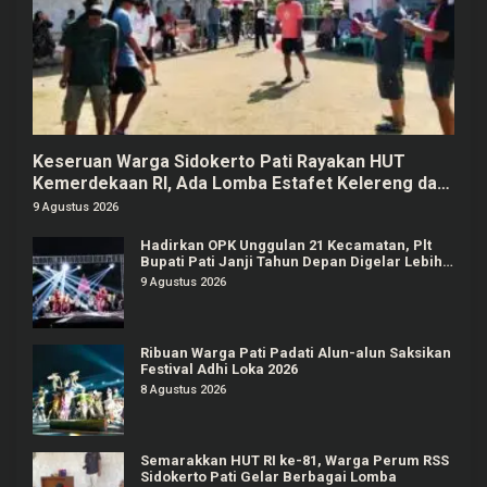
Keseruan Warga Sidokerto Pati Rayakan HUT
Kemerdekaan RI, Ada Lomba Estafet Kelereng dan
Baris-berbaris
9 Agustus 2026
Hadirkan OPK Unggulan 21 Kecamatan, Plt
Bupati Pati Janji Tahun Depan Digelar Lebih
Meriah
9 Agustus 2026
Ribuan Warga Pati Padati Alun-alun Saksikan
Festival Adhi Loka 2026
8 Agustus 2026
Semarakkan HUT RI ke-81, Warga Perum RSS
Sidokerto Pati Gelar Berbagai Lomba