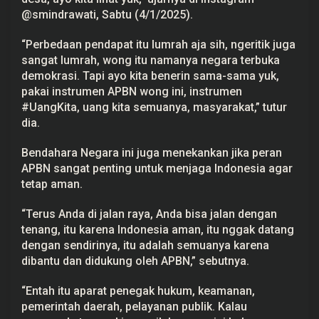
a
@smindrawati, Sabtu (4/1/2025).
t
B
i
“Perbedaan pendapat itu lumrah aja sih, ngeritik juga
c
sangat lumrah, wong itu namanya negara terbuka
a
r
demokrasi. Tapi ayo kita benerin sama-sama yuk,
a
pakai instrumen APBN wong ini, instrumen
#UangKita, uang kita semuanya, masyarakat,” tutur
dia.
Bendahara Negara ini juga menekankan jika peran
APBN
sangat penting untuk menjaga Indonesia agar
tetap aman.
“Terus Anda di jalan raya, Anda bisa jalan dengan
tenang, itu karena Indonesia aman, itu nggak datang
dengan sendirinya, itu adalah semuanya karena
dibantu dan didukung oleh APBN,” sebutnya.
“Entah itu aparat penegak hukum, keamanan,
pemerintah daerah, pelayanan publik. Kalau