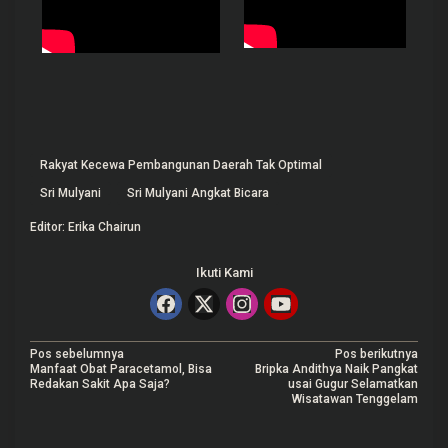
Rakyat Kecewa Pembangunan Daerah Tak Optimal
Sri Mulyani
Sri Mulyani Angkat Bicara
Editor: Erika Chairun
Ikuti Kami
N
Pos sebelumnya
Pos berikutnya
Manfaat Obat Paracetamol, Bisa
Bripka Andithya Naik Pangkat
a
Redakan Sakit Apa Saja?
usai Gugur Selamatkan
Wisatawan Tenggelam
v
i