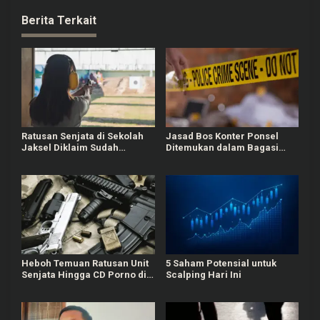
Berita Terkait
Ratusan Senjata di Sekolah
Jasad Bos Konter Ponsel
Jaksel Diklaim Sudah
Ditemukan dalam Bagasi
Berizin, Awalnya untuk
Mobil, Diduga Korban
Kegiatan Ekskul
Perampokan
Heboh Temuan Ratusan Unit
5 Saham Potensial untuk
Senjata Hingga CD Porno di
Scalping Hari Ini
Sekolah Swasta Jaksel,
Polisi Masih Selidiki