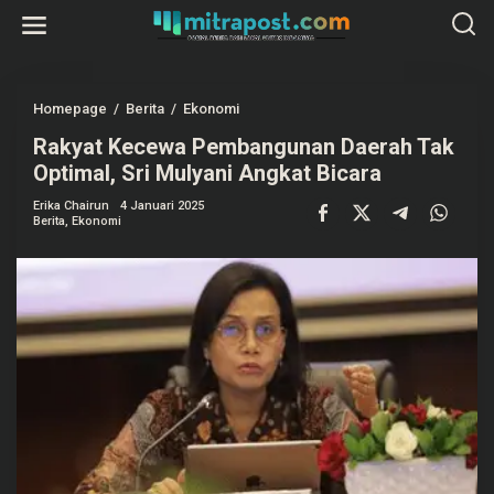
L
e
w
a
t
i
k
Homepage
/
Berita
/
Ekonomi
R
e
a
k
Rakyat Kecewa Pembangunan Daerah Tak
k
o
y
Optimal, Sri Mulyani Angkat Bicara
n
a
t
t
e
Erika Chairun
4 Januari 2025
K
Berita
,
Ekonomi
n
e
c
e
w
a
P
e
m
b
a
n
g
u
n
a
n
D