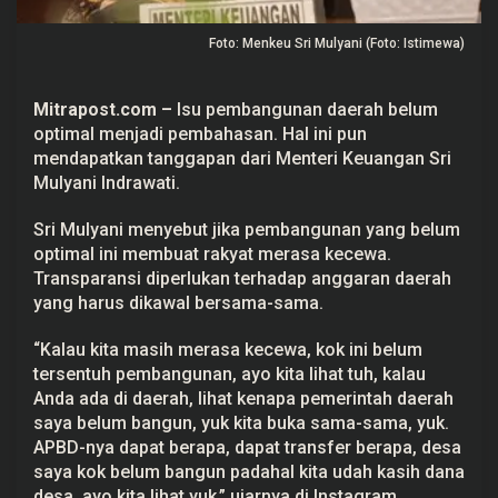
a
e
Foto: Menkeu Sri Mulyani (Foto: Istimewa)
r
a
h
T
Mitrapost.com –
Isu pembangunan daerah belum
a
k
optimal menjadi pembahasan. Hal ini pun
O
mendapatkan tanggapan dari Menteri Keuangan
Sri
p
t
Mulyani
Indrawati.
i
m
Sri Mulyani menyebut jika pembangunan yang belum
a
l
optimal ini membuat rakyat merasa kecewa.
,
Transparansi diperlukan terhadap anggaran daerah
S
r
yang harus dikawal bersama-sama.
i
M
u
“Kalau kita masih merasa kecewa, kok ini belum
l
tersentuh pembangunan, ayo kita lihat tuh, kalau
y
a
Anda ada di daerah, lihat kenapa pemerintah daerah
n
saya belum bangun, yuk kita buka sama-sama, yuk.
i
A
APBD-nya dapat berapa, dapat transfer berapa, desa
n
saya kok belum bangun padahal kita udah kasih dana
g
desa, ayo kita lihat yuk,” ujarnya di Instagram
k