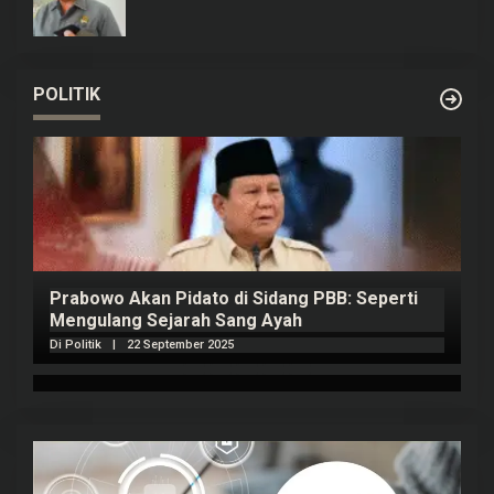
POLITIK
Prabowo Akan Pidato di Sidang PBB: Seperti
H
Mengulang Sejarah Sang Ayah
m
Di Politik
|
22 September 2025
Di 