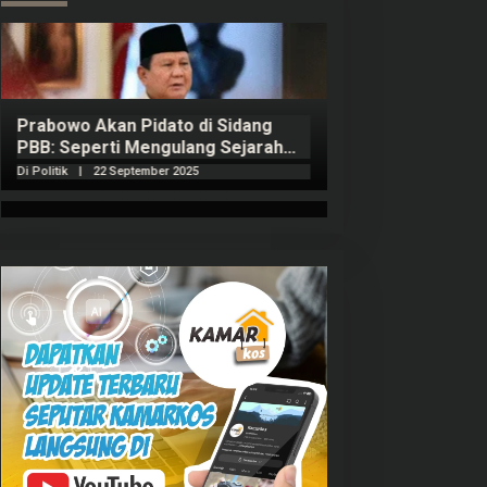
Prabowo Akan Pidato di Sidang
Hitungan Harta 
PBB: Seperti Mengulang Sejarah
Sahroni menurut
Sang Ayah
Di Politik
|
22 September 2025
Di Politik
|
1 Septembe