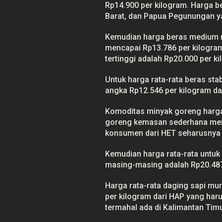
Rp14.900 per kilogram. Harga b
Barat, dan Papua Pegunungan y
Kemudian harga beras medium na
mencapai Rp13.786 per kilogra
tertinggi adalah Rp20.000 per 
Untuk harga rata-rata beras sta
angka Rp12.546 per kilogram da
Komoditas minyak goreng hargan
goreng kemasan sederhana merek 
konsumen dari HET seharusnya R
Kemudian harga rata-rata untu
masing-masing adalah Rp20.487 p
Harga rata-rata daging sapi mu
per kilogram dari HAP yang har
termahal ada di Kalimantan Tim