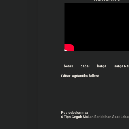
beras
cabai
harga
Harga Na
Editor: agriantika fallent
N
Pos sebelumnya
6 Tips Cegah Makan Berlebihan Saat Leba
a