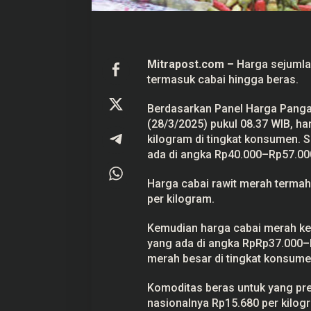
b
a
i
-
B
e
Mitrapost.com –
Harga sejumla
r
termasuk cabai hingga beras.
a
s
Berdasarkan Panel Harga Panga
(28/3/2025) pukul 08.37 WIB, ha
kilogram di tingkat konsumen. 
ada di angka Rp40.000–Rp57.000
Harga cabai rawit merah termah
per kilogram.
Kemudian harga cabai merah ker
yang ada di angka RpRp37.000–R
merah besar di tingkat konsume
Komoditas beras untuk yang pre
nasionalnya Rp15.680 per kilogr