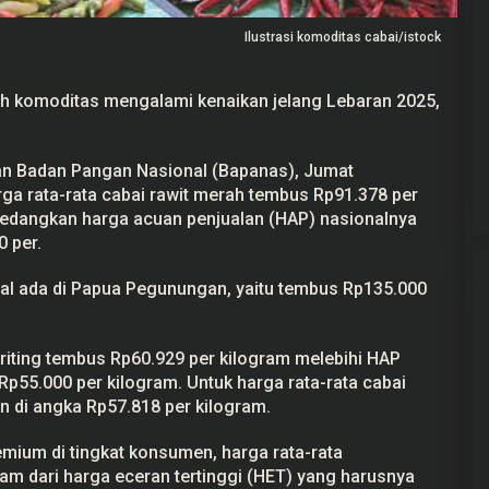
Ilustrasi komoditas cabai/istock
h komoditas mengalami kenaikan jelang Lebaran 2025,
Gerindra Tuding Ketua Pansus ‘Ada
Main’ dengan Masyarakat Pati
Bersatu
n Badan Pangan Nasional (
Bapanas
), Jumat
Di Pati, Politik
|
25 September 2025
rga rata-rata cabai rawit merah tembus Rp91.378 per
Sedangkan harga acuan penjualan (HAP) nasionalnya
 per.
al ada di Papua Pegunungan, yaitu tembus Rp135.000
iting tembus Rp60.929 per kilogram melebihi HAP
p55.000 per kilogram. Untuk harga rata-rata cabai
n di angka Rp57.818 per kilogram.
mium di tingkat konsumen, harga rata-rata
am dari harga eceran tertinggi (HET) yang harusnya