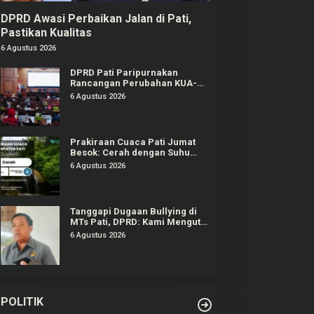
DPRD Awasi Perbaikan Jalan di Pati,
Pastikan Kualitas
6 Agustus 2026
DPRD Pati Paripurnakan
Rancangan Perubahan KUA-
PPAS APBD Tahun 2026
6 Agustus 2026
Prakiraan Cuaca Pati Jumat
Besok: Cerah dengan Suhu
Capai 31 °C
6 Agustus 2026
Tanggapi Dugaan Bullying di
MTs Pati, DPRD: Kami Mengutuk
Perbuatan Itu
6 Agustus 2026
POLITIK