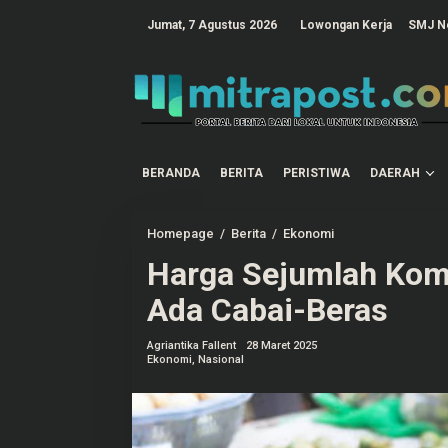
L
e
tutup
Jumat, 7 Agustus 2026
Lowongan Kerja
SMJ N
w
a
t
i
k
e
k
o
n
t
BERANDA
BERITA
PERISTIWA
DAERAH
e
n
Homepage
/
Berita
/
Ekonomi
H
a
Harga Sejumlah Komo
r
g
a
Ada Cabai-Beras
S
e
j
Agriantika Fallent
28 Maret 2025
u
Ekonomi
,
Nasional
m
l
a
h
K
o