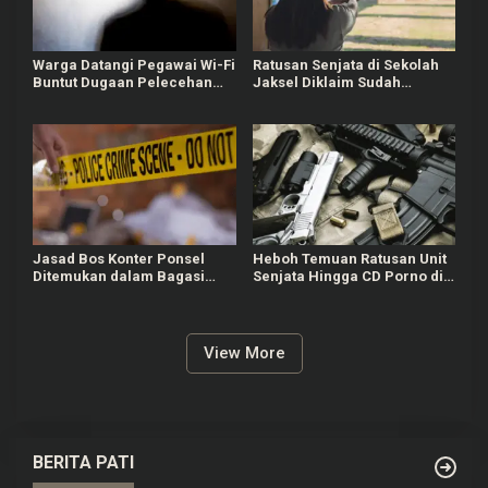
Warga Datangi Pegawai Wi-Fi
Ratusan Senjata di Sekolah
Buntut Dugaan Pelecehan
Jaksel Diklaim Sudah
Verbal terhadap Anak di
Berizin, Awalnya untuk
Bawah Umur
Kegiatan Ekskul
Jasad Bos Konter Ponsel
Heboh Temuan Ratusan Unit
Ditemukan dalam Bagasi
Senjata Hingga CD Porno di
Mobil, Diduga Korban
Sekolah Swasta Jaksel,
Perampokan
Polisi Masih Selidiki
View More
BERITA PATI