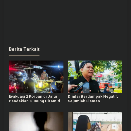
Berita Terkait
Evakuasi 2 Korban di Jalur
Dinilai Berdampak Negatif,
Pendakian Gunung Piramid
Sejumlah Elemen
Bondowoso Tuntas Dilakukan
Masyarakat Tayu Tolak
Sound Horeg