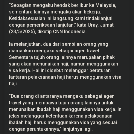
r
“Sebagian mengaku hendak berlibur ke Malaysia,
a
sementara lainnya mengaku akan bekerja.
n
g
Ketidaksesuaian ini langsung kami tindaklanjuti
k
dengan pemeriksaan lanjutan,” kata Uray, Jumat
a
t
(23/5/2025), dikutip CNN Indonesia.
L
e
Ia melanjutkan, dua dari sembilan orang yang
w
a
diamankan mengaku sebagai agen travel.
t
Sementara tujuh orang lainnya merupakan pihak
J
a
yang akan menunaikan haji, namun menggunakan
l
visa kerja. Hal ini disebut melanggar peraturan
u
r
lantaran pelaksanaan haji harus menggunakan visa
I
haji.
l
e
g
“Dua orang di antaranya mengaku sebagai agen
a
travel yang membawa tujuh orang lainnya untuk
l
menunaikan ibadah haji menggunakan visa kerja. Ini
jelas melanggar ketentuan karena pelaksanaan
ibadah haji harus menggunakan visa yang sesuai
dengan peruntukannya,” lanjutnya lagi.