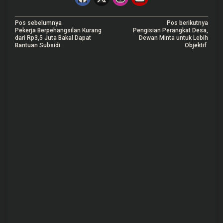
N
Pos sebelumnya
Pos berikutnya
Pekerja Berpehangsilan Kurang
Pengisian Perangkat Desa,
a
dari Rp3,5 Juta Bakal Dapat
Dewan Minta untuk Lebih
Bantuan Subsidi
Objektif
v
i
g
a
s
i
p
o
s