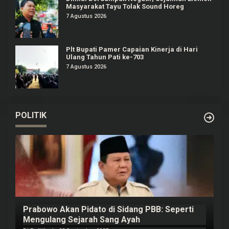
Masyarakat Tayu Tolak Sound Horeg
7 Agustus 2026
Plt Bupati Pamer Capaian Kinerja di Hari
Ulang Tahun Pati ke-703
7 Agustus 2026
POLITIK
Prabowo Akan Pidato di Sidang PBB: Seperti
H
Mengulang Sejarah Sang Ayah
m