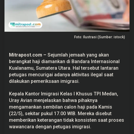
k
a
n
d
i
B
a
n
Foto: Ilustrasi (Sumber: istock)
d
a
r
a
Mitrapost.com –
Sejumlah jemaah yang akan
K
berangkat haji diamankan di Bandara Internasional
u
a
Kualanamu, Sumatera Utara. Hal tersebut lantaran
l
petugas mencurigai adanya aktivitas ilegal saat
a
n
dilakukan pemeriksaan imigrasi.
a
m
u
Kepala Kantor Imigrasi Kelas I Khusus TPI Medan,
,
Uray Avian menjelaskan bahwa pihaknya
D
mengamankan sembilan calon haji pada Kamis
i
d
(22/5), sekitar pukul 17.00 WIB. Mereka disebut
u
memberikan keterangan tidak konsisten saat proses
g
a
wawancara dengan petugas imigrasi.
B
e