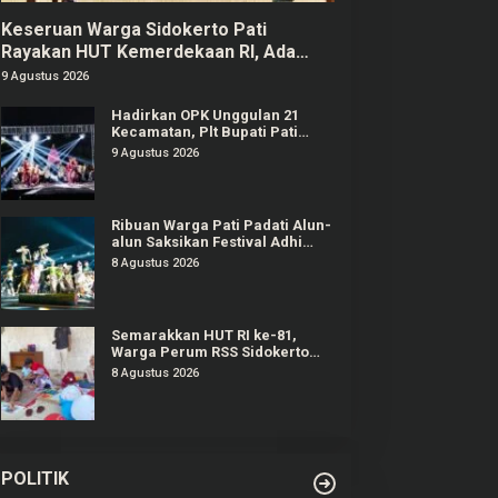
Keseruan Warga Sidokerto Pati
Rayakan HUT Kemerdekaan RI, Ada
Lomba Estafet Kelereng dan Baris-
9 Agustus 2026
berbaris
Hadirkan OPK Unggulan 21
Kecamatan, Plt Bupati Pati
Janji Tahun Depan Digelar
9 Agustus 2026
Lebih Meriah
Ribuan Warga Pati Padati Alun-
alun Saksikan Festival Adhi
Loka 2026
8 Agustus 2026
Semarakkan HUT RI ke-81,
Warga Perum RSS Sidokerto
Pati Gelar Berbagai Lomba
8 Agustus 2026
POLITIK