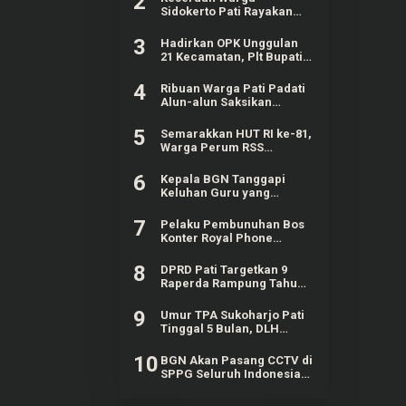
2
Sidokerto Pati Rayakan
HUT Kemerdekaan RI, Ada
Lomba Estafet Kelereng
3
Hadirkan OPK Unggulan
dan Baris-berbaris
21 Kecamatan, Plt Bupati
Pati Janji Tahun Depan
Digelar Lebih Meriah
4
Ribuan Warga Pati Padati
Alun-alun Saksikan
Festival Adhi Loka 2026
5
Semarakkan HUT RI ke-81,
Warga Perum RSS
Sidokerto Pati Gelar
Berbagai Lomba
6
Kepala BGN Tanggapi
Keluhan Guru yang
Terbebani Mengurus
Ompreng MBG
7
Pelaku Pembunuhan Bos
Konter Royal Phone
Semarang Ternyata
Teman Sendiri
8
DPRD Pati Targetkan 9
Raperda Rampung Tahun
Ini
9
Umur TPA Sukoharjo Pati
Tinggal 5 Bulan, DLH
Berencana Perpanjang
Satu-Dua Tahun Lagi
10
BGN Akan Pasang CCTV di
SPPG Seluruh Indonesia,
Bisa Connect Langsung ke
Pusat