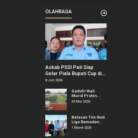
OLAHRAGA
Askab PSSI Pati Siap
Gelar Piala Bupati Cup di
Bulan September
8 Juli 2026
Gaduh! Wali
Murid Protes
Regulasi Popda
30 Mei 2026
Sepak Bola Pati
Diduga Dilanggar
Salah Satu Tim
Belasan Tim Ikuti
Liga Ramadan
2026 di Stadion
7 Maret 2026
Joyokusumo Pati