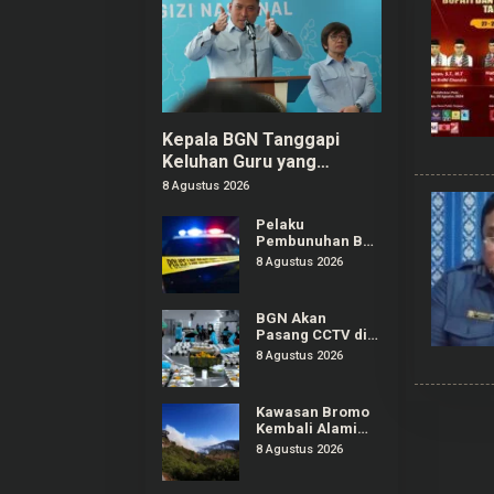
Kepala BGN Tanggapi
Keluhan Guru yang
Terbebani Mengurus
8 Agustus 2026
Ompreng MBG
Pelaku
Pembunuhan Bos
Konter Royal
8 Agustus 2026
Phone Semarang
Ternyata Teman
Sendiri
BGN Akan
Pasang CCTV di
SPPG Seluruh
8 Agustus 2026
Indonesia, Bisa
Connect
Langsung ke
Kawasan Bromo
Pusat
Kembali Alami
Kebakaran
8 Agustus 2026
Hutan, Nyaris
Merambat ke