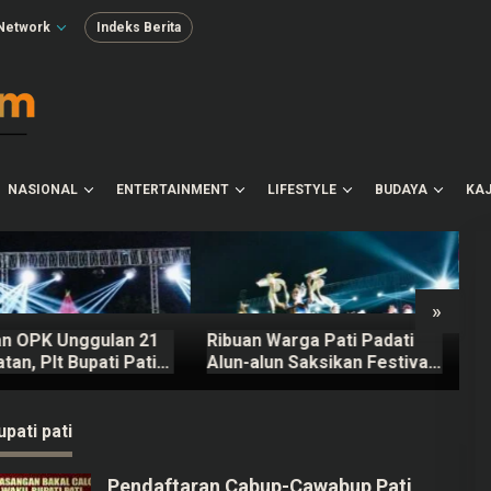
Network
Indeks Berita
NASIONAL
ENTERTAINMENT
LIFESTYLE
BUDAYA
KAJ
»
an OPK Unggulan 21
Ribuan Warga Pati Padati
S
an, Plt Bupati Pati
Alun-alun Saksikan Festival
W
ahun Depan Digelar
Adhi Loka 2026
S
Meriah
B
upati pati
Pendaftaran Cabup-Cawabup Pati