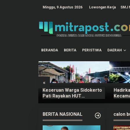
L
e
tutup
Minggu, 9 Agustus 2026
Lowongan Kerja
SMJ 
w
a
t
i
k
e
k
o
n
t
BERANDA
BERITA
PERISTIWA
DAERAH
e
n
«
ing BEI yang
Keseruan Warga Sidokerto
Hadirk
llish pada 10
Pati Rayakan HUT
Kecamat
ndatang
Kemerdekaan RI, Ada
Janji T
Lomba Estafet Kelereng
Lebih 
dan Baris-berbaris
BERITA NASIONAL
calon b