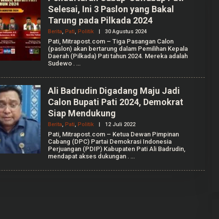
Selesai, Ini 3 Paslon yang Bakal
Tarung pada Pilkada 2024
Berita
,
Pati
,
Politik
|
30 Agustus 2024
O
L
Pati, Mitrapost.com – Tiga Pasangan Calon
E
(paslon) akan bertarung dalam Pemilihan Kepala
H
Daerah (Pilkada) Pati tahun 2024. Mereka adalah
M
Sudewo
.
U
H
A
M
Ali Badrudin Digadang Maju Jadi
A
Calon Bupati Pati 2024, Demokrat
D
K
Siap Mendukung
A
F
Berita
,
Pati
,
Politik
|
12 Juli 2022
O
I
L
Pati, Mitrapost.com – Ketua Dewan Pimpinan
E
Cabang (DPC) Partai Demokrasi Indonesia
H
Perjuangan (PDIP) Kabupaten Pati Ali Badrudin,
V
mendapat akses dukungan
.
I
N
D
I
A
G
I
L