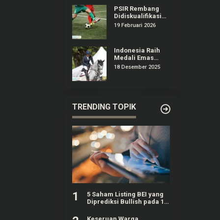
PSIR Rembang
Didiskualifikasi
dari Liga 4
19 Februari 2026
Jateng,
Manajemen
Surati Erick
Indonesia Raih
Thohir
Medali Emas
Olahraga
18 Desember 2025
Equestrian
Pertama Kali di
Ajang SEA Games
TRENDING TOPIK
1
5 Saham Listing BEI yang
Diprediksi Bullish pada 10
Agustus Mendatang
Keseruan Warga