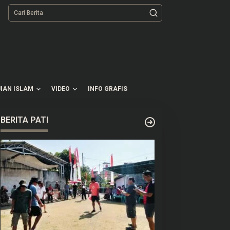
tutup
IAN ISLAM
VIDEO
INFO GRAFIS
BERITA PATI
emarakkan HUT RI ke-81,
Kepala BGN Tanggapi
arga Perum RSS
Keluhan Guru yang
idokerto Pati Gelar
Terbebani Mengurus
erbagai Lomba
Ompreng MBG