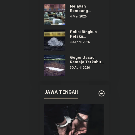
Dirugikan
Nelayan
Rembang
Audiensi ke DPRD
4 Mei 2026
Keluhkan
Dampak
Kenaikan Solar
Polisi Ringkus
Pelaku
Pembunuhan
30 April 2026
Remaja yang
Terkubur di
Perkebunan
Geger Jasad
Sedan Rembang
Remaja Terkubur
di Perkebunan
30 April 2026
Sedan Rembang
JAWA TENGAH