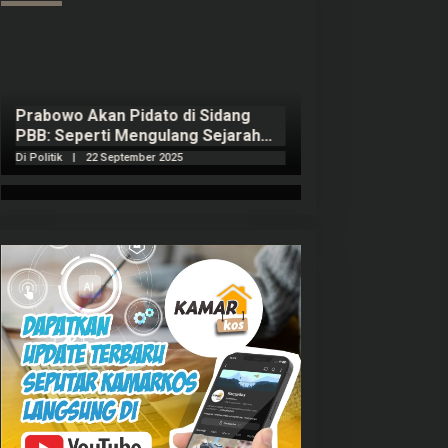
Prabowo Akan Pidato di Sidang
Hitungan Harta 
PBB: Seperti Mengulang Sejarah
Sahroni menurut
Sang Ayah
Di Politik
|
22 September 2025
Di Politik
|
1 Septembe