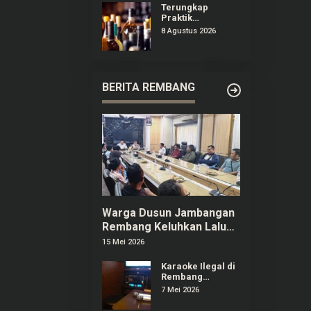
Puncak B29
Terungkap
Praktik
Peredaran Miras
8 Agustus 2026
Ilegal di
Pameungpeuk
Bandung
BERITA REMBANG
Warga Dusun Jambangan
Rembang Keluhkan Lalu
Lintas dan Limbah SPPG
15 Mei 2026
Karaoke Ilegal di
Rembang
Menjamur,
7 Mei 2026
Pelaku Usaha
Berizin Ngaku