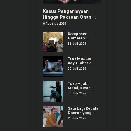
Kasus Penganiayaan
Hingga Paksaan Onani
Pria di Tangerang: 8
8 Agustus 2026
Pelaku Ditangkap
Komposer
Gamelan
Kontemporer
31 Juli 2026
“Gondrong”
Gunarto Ditunjuk
sebagai
Truk Muatan
Ambassador SIPA
Kayu Tabrak
2026
Warung dan
30 Juli 2026
Mobil di
Ajibarang
Banyumas, 1
Toko Hijab
Orang Tewas
Mandja Ivan
Gunawan di
30 Juli 2026
Purwokerto
Selatan Dibobol
Maling
Satu Lagi Kepala
Daerah yang
Terjaring OTT
29 Juli 2026
KPK, Kali Ini
Bupati Pemalang