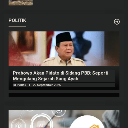
POLITIK
Prabowo Akan Pidato di Sidang PBB: Seperti
H
Mengulang Sejarah Sang Ayah
m
Di Politik
|
22 September 2025
Di 