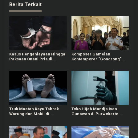
Berita Terkait
Kasus Penganiayaan Hingga
Komposer Gamelan
Paksaan Onani Pria di
Kontemporer “Gondrong”
Tangerang: 8 Pelaku
Gunarto Ditunjuk sebagai
Ditangkap
Ambassador SIPA 2026
Truk Muatan Kayu Tabrak
Toko Hijab Mandja Ivan
Warung dan Mobil di
Gunawan di Purwokerto
Ajibarang Banyumas, 1
Selatan Dibobol Maling
Orang Tewas