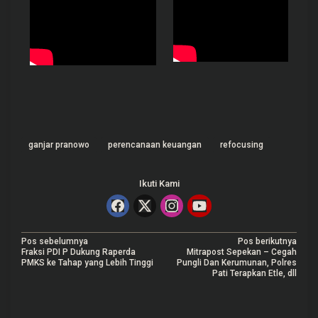
ganjar pranowo
perencanaan keuangan
refocusing
Ikuti Kami
N
Pos sebelumnya
Pos berikutnya
Fraksi PDI P Dukung Raperda
Mitrapost Sepekan – Cegah
a
PMKS ke Tahap yang Lebih Tinggi
Pungli Dan Kerumunan, Polres
Pati Terapkan Etle, dll
v
i