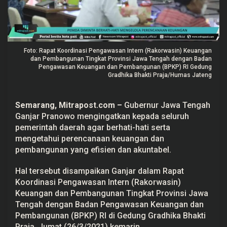
M
e
n
g
e
l
Foto: Rapat Koordinasi Pengawasan Intern (Rakorwasin) Keuangan
o
l
dan Pembangunan Tingkat Provinsi Jawa Tengah dengan Badan
a
Pengawasan Keuangan dan Pembangunan (BPKP) RI Gedung
P
Gradhika Bhakti Praja/Humas Jateng
e
r
e
Semarang,
Mitrapost.com
–
Gubernur Jawa Tengah
n
c
Ganjar Pranowo mengingatkan kepada seluruh
a
pemerintah daerah agar berhati-hati serta
n
a
mengetahui perencanaan keuangan dan
a
pembangunan yang efisien dan akuntabel.
n
K
e
Hal tersebut disampaikan Ganjar dalam Rapat
u
a
Koordinasi Pengawasan Intern (Rakorwasin)
n
Keuangan dan Pembangunan Tingkat Provinsi Jawa
g
a
Tengah dengan Badan Pengawasan Keuangan dan
n
Pembangunan (BPKP) RI di Gedung Gradhika Bhakti
Praja, Jumat (26/3/2021) kemarin.