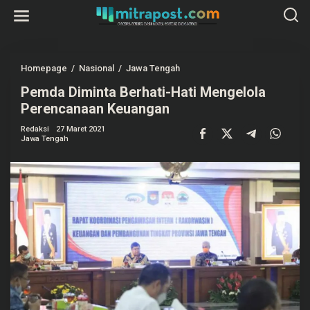
L
e
w
a
t
i
k
Homepage
/
Nasional
/
Jawa Tengah
P
e
e
k
Pemda Diminta Berhati-Hati Mengelola
m
o
d
Perencanaan Keuangan
n
a
t
D
e
Redaksi
27 Maret 2021
i
Jawa Tengah
n
m
i
n
t
a
B
e
r
h
a
t
i
-
H
a
t
i