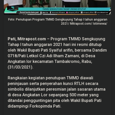
i
D
i
t
u
Foto: Penutupan Program TMMD Sengkuyung Tahap I tahun anggaran
t
2021/ Mitrapost.com/ Istimewa/
u
p
Pati,
Mitrapost.com
– Program TMMD Sengkuyung
Tahap I tahun anggaran 2021 hari ini resmi ditutup
oleh Wakil Bupati Pati Syaiful arifin, bersama Dandim
0718/Pati Letkol Czi Adi Ilham Zamani, di Desa
Angkatan lor kecamatan Tambakromo, Rabu,
(31/03/2021).
Rangkaian kegiatan penutupan TMMD diawali
peninjauan serta penyerahan kunci RTLH secara
simbolis dilanjutkan peresmian jalan sasaran utama
di desa Angkatan Lor sepanjang 500 meter yang
ditandai pengguntingan pita oleh Wakil Bupati Pati
didampingi Forkopimda Pati.