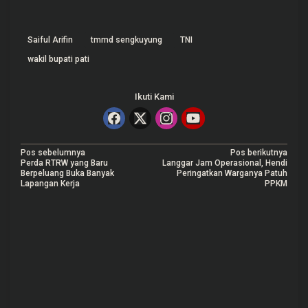
Saiful Arifin
tmmd sengkuyung
TNI
wakil bupati pati
Ikuti Kami
N
Pos sebelumnya
Pos berikutnya
Perda RTRW yang Baru
Langgar Jam Operasional, Hendi
a
Berpeluang Buka Banyak
Peringatkan Warganya Patuh
Lapangan Kerja
PPKM
v
i
g
a
s
i