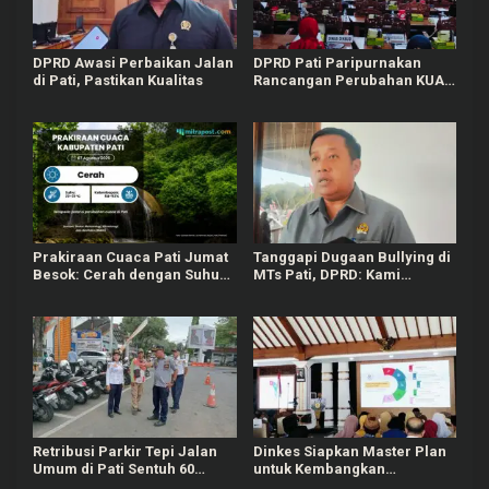
DPRD Awasi Perbaikan Jalan
DPRD Pati Paripurnakan
di Pati, Pastikan Kualitas
Rancangan Perubahan KUA-
PPAS APBD Tahun 2026
Prakiraan Cuaca Pati Jumat
Tanggapi Dugaan Bullying di
Besok: Cerah dengan Suhu
MTs Pati, DPRD: Kami
Capai 31 °C
Mengutuk Perbuatan Itu
Retribusi Parkir Tepi Jalan
Dinkes Siapkan Master Plan
Umum di Pati Sentuh 60
untuk Kembangkan
Persen dari Target Rp625
Puskesmas di Pati