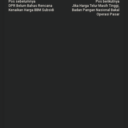
N
Pos sebelumnya
Pos berikutnya
DPR Belum Bahas Rencana
Jika Harga Telur Masih Tinggi,
a
Kenaikan Harga BBM Subsidi
Badan Pangan Nasional Bakal
Operasi Pasar
v
i
g
a
s
i
p
o
s