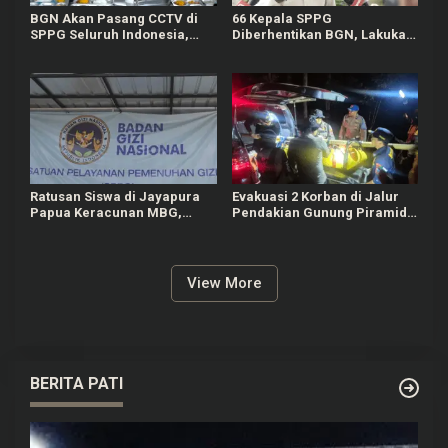
BGN Akan Pasang CCTV di
66 Kepala SPPG
SPPG Seluruh Indonesia,
Diberhentikan BGN, Lakukan
Bisa Connect Langsung ke
Indisipliner hingga Terlibat
Pusat
Judol
Ratusan Siswa di Jayapura
Evakuasi 2 Korban di Jalur
Papua Keracunan MBG,
Pendakian Gunung Piramid
Kepala SPPG Dicopot BGN
Bondowoso Tuntas Dilakukan
View More
BERITA PATI