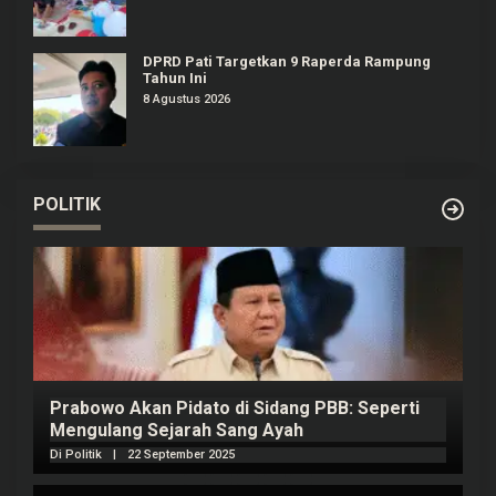
DPRD Pati Targetkan 9 Raperda Rampung
Tahun Ini
8 Agustus 2026
POLITIK
Prabowo Akan Pidato di Sidang PBB: Seperti
H
Mengulang Sejarah Sang Ayah
m
Di Politik
|
22 September 2025
Di 