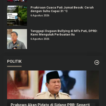
Prakiraan Cuaca Pati Jumat Besok: Cerah
dengan Suhu Capai 31 °C
6 Agustus 2026
Tanggapi Dugaan Bullying di MTs Pati, DPRD:
Kami Mengutuk Perbuatan Itu
6 Agustus 2026
POLITIK
Prabowo Akan Pidato di Sidang PBB: Seperti
H