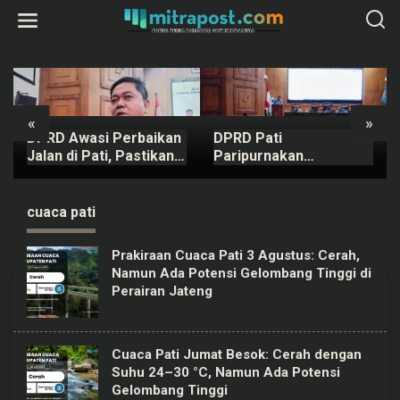
L
e
w
a
t
i
k
e
k
«
»
o
DPRD Awasi Perbaikan
DPRD Pati
n
t
Jalan di Pati, Pastikan
Paripurnakan
e
Kualitas
Rancangan Perubahan
n
KUA-PPAS APBD Tahun
2026
cuaca pati
Prakiraan Cuaca Pati 3 Agustus: Cerah,
Namun Ada Potensi Gelombang Tinggi di
Perairan Jateng
Cuaca Pati Jumat Besok: Cerah dengan
Suhu 24–30 °C, Namun Ada Potensi
Gelombang Tinggi