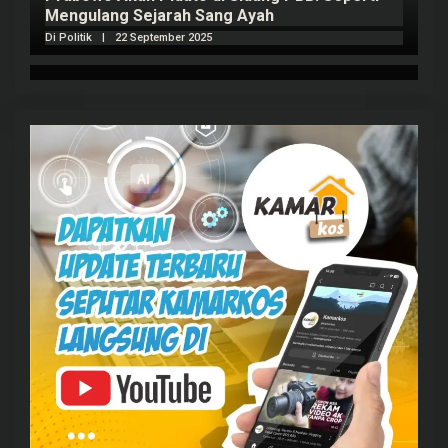
Mengulang Sejarah Sang Ayah
m
Di Politik
|
22 September 2025
Di 