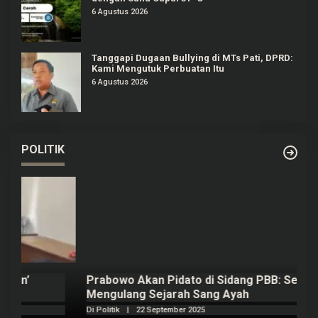
6 Agustus 2026
Tanggapi Dugaan Bullying di MTs Pati, DPRD:
Kami Mengutuk Perbuatan Itu
6 Agustus 2026
POLITIK
Prabowo Akan Pidato di Sidang PBB: Seperti
H
Mengulang Sejarah Sang Ayah
m
Di Politik
|
22 September 2025
Di 