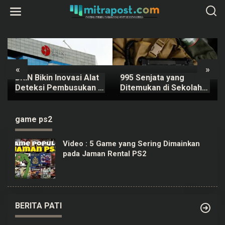
L
e
w
a
t
i
k
e
k
«
»
o
BRIN Bikin Inovasi Alat
995 Senjata yang
n
t
Deteksi Pembusukan di
Ditemukan di Sekolah
e
Ompreng MBG
Swasta Pondok Pinang
n
Dipastikan Berizin
Resmi
game ps2
Video : 5 Game yang Sering Dimainkan
pada Jaman Rental PS2
BERITA PATI