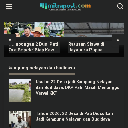
L
e
w
a
t
i
k
e
k
«
»
o
Rombongan 2 Bus ‘Pati
Ratusan Siswa di
n
t
Ora Sepele’ Siap Kawal
Jayapura Papua
e
Sidang Sudewo Senin
Keracunan MBG, Kepala
n
Mendatang
SPPG Dicopot BGN
kampung nelayan dan budidaya
Usulan 22 Desa jadi Kampung Nelayan
dan Budidaya, DKP Pati: Masih Menunggu
Verval KKP
Tahun 2026, 22 Desa di Pati Diusulkan
Jadi Kampung Nelayan dan Budidaya