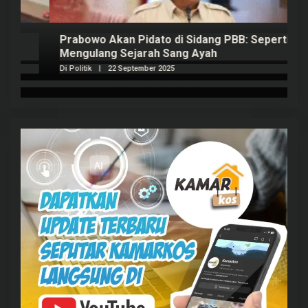
Prabowo Akan Pidato di Sidang PBB: Seperti
H
Mengulang Sejarah Sang Ayah
m
Di Politik
|
22 September 2025
Di 