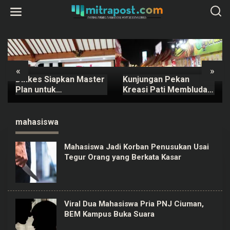
L
e
w
a
t
i
k
e
k
«
»
o
Dinkes Siapkan Master
Kunjungan Pekan
n
t
Plan untuk
Kreasi Pati Membludak,
e
Kembangkan
Ratusan Ribu Orang
n
Puskesmas di Pati
Padati Kawasan Alun-
alun Pati
mahasiswa
Mahasiswa Jadi Korban Penusukan Usai
Tegur Orang yang Berkata Kasar
Viral Dua Mahasiswa Pria PNJ Ciuman,
BEM Kampus Buka Suara