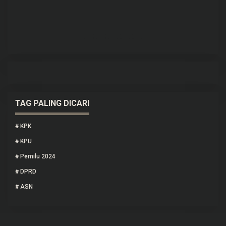
H
m
Di 
TAG PALING DICARI
#
KPK
#
KPU
#
Pemilu 2024
#
DPRD
#
ASN