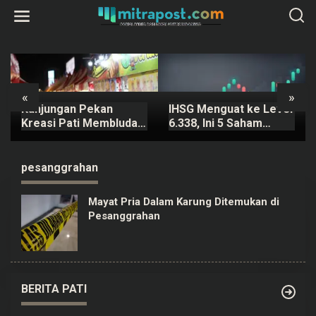
L
e
w
a
t
i
k
e
k
«
»
o
Kunjungan Pekan
IHSG Menguat ke Level
n
t
Kreasi Pati Membludak,
6.338, Ini 5 Saham
e
Ratusan Ribu Orang
dengan Potensi
n
Padati Kawasan Alun-
Pergerakan Harga
alun Pati
Signifikan 6 Agustus
pesanggrahan
Mayat Pria Dalam Karung Ditemukan di
Pesanggrahan
BERITA PATI