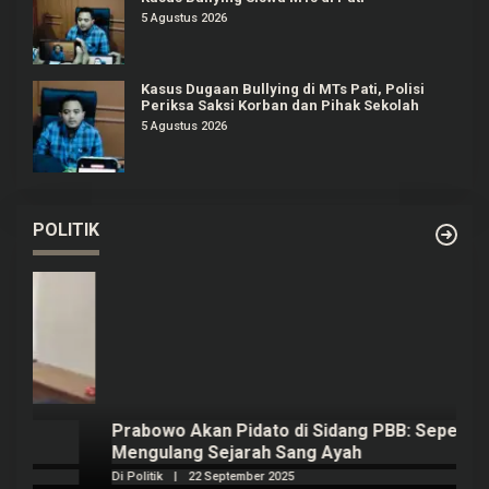
5 Agustus 2026
Kasus Dugaan Bullying di MTs Pati, Polisi
Periksa Saksi Korban dan Pihak Sekolah
5 Agustus 2026
POLITIK
Prabowo Akan Pidato di Sidang PBB: Seperti
H
Mengulang Sejarah Sang Ayah
m
Di Politik
|
22 September 2025
Di 