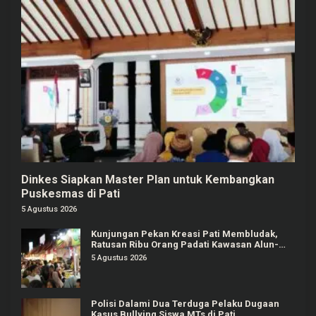
Dinkes Siapkan Master Plan untuk Kembangkan
Puskesmas di Pati
5 Agustus 2026
Kunjungan Pekan Kreasi Pati Membludak,
Ratusan Ribu Orang Padati Kawasan Alun-
alun Pati
5 Agustus 2026
Polisi Dalami Dua Terduga Pelaku Dugaan
Kasus Bullying Siswa MTs di Pati