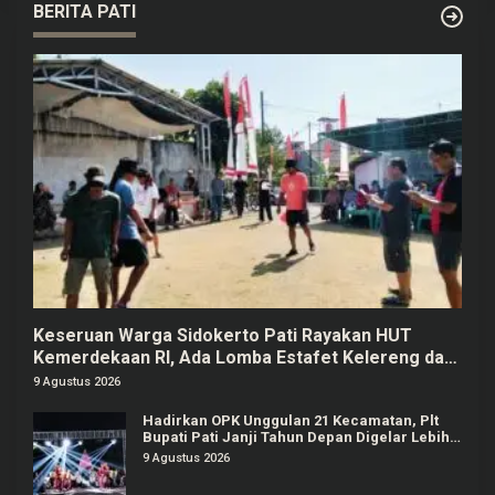
BERITA PATI
Keseruan Warga Sidokerto Pati Rayakan HUT
Kemerdekaan RI, Ada Lomba Estafet Kelereng dan
Baris-berbaris
9 Agustus 2026
Hadirkan OPK Unggulan 21 Kecamatan, Plt
Bupati Pati Janji Tahun Depan Digelar Lebih
Meriah
9 Agustus 2026