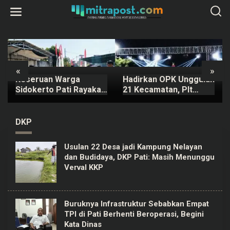
L
e
w
a
t
i
k
e
k
«
»
o
Keseruan Warga
Hadirkan OPK Unggulan
n
t
Sidokerto Pati Rayakan
21 Kecamatan, Plt
e
HUT Kemerdekaan RI,
Bupati Pati Janji Tahun
n
Ada Lomba Estafet
Depan Digelar Lebih
Kelereng dan Baris-
Meriah
DKP
berbaris
Usulan 22 Desa jadi Kampung Nelayan
dan Budidaya, DKP Pati: Masih Menunggu
Verval KKP
Buruknya Infrastruktur Sebabkan Empat
TPI di Pati Berhenti Beroperasi, Begini
Kata Dinas