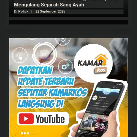
Mengulang Sejarah Sang Ayah
m
Di Politik
|
22 September 2025
Di 