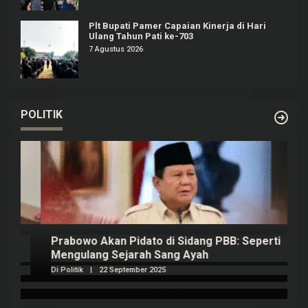
Plt Bupati Pamer Capaian Kinerja di Hari
Ulang Tahun Pati ke-703
7 Agustus 2026
POLITIK
Prabowo Akan Pidato di Sidang PBB: Seperti
H
Mengulang Sejarah Sang Ayah
m
Di Politik
|
22 September 2025
Di 