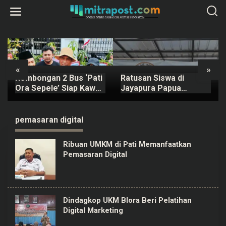
L
e
w
a
t
i
k
e
k
«
»
o
Rombongan 2 Bus ‘Pati
Ratusan Siswa di
n
t
Ora Sepele’ Siap Kawal
Jayapura Papua
e
Sidang Sudewo Senin
Keracunan MBG, Kepala
n
Mendatang
SPPG Dicopot BGN
pemasaran digital
Ribuan UMKM di Pati Memanfaatkan
Pemasaran Digital
Dindagkop UKM Blora Beri Pelatihan
Digital Marketing