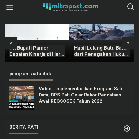
L
e
w
a
t
i
k
e
k
«
»
o
Plt Bupati Pamer
Hasil Lelang Batu Bara
n
t
Capaian Kinerja di Hari
dari Penegakan Hukum
e
Ulang Tahun Pati ke-
di Kaltim Mencapai
n
703
Rp20,97 M
program satu data
Video : Implementasikan Program Satu
Data, BPS Pati Gelar Rakor Pendataan
Awal REGSOSEK Tahun 2022
BERITA PATI