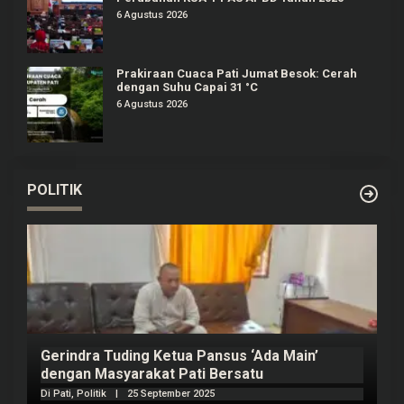
6 Agustus 2026
Prakiraan Cuaca Pati Jumat Besok: Cerah
dengan Suhu Capai 31 °C
6 Agustus 2026
POLITIK
Prabowo Akan Pidato di Sidang PBB: Seperti
H
Mengulang Sejarah Sang Ayah
m
Di Politik
|
22 September 2025
Di 