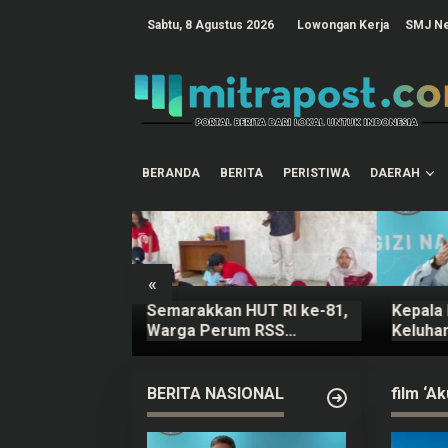
L
e
tutup
Sabtu, 8 Agustus 2026
Lowongan Kerja
SMJ N
w
a
t
i
k
e
k
o
n
t
BERANDA
BERITA
PERISTIWA
DAERAH
e
n
«
 Pati Padati
Semarakkan HUT RI ke-81,
Kepala
ksikan Festival
Warga Perum RSS
Keluha
26
Sidokerto Pati Gelar
Terbeb
Berbagai Lomba
Ompre
BERITA NASIONAL
film ‘A