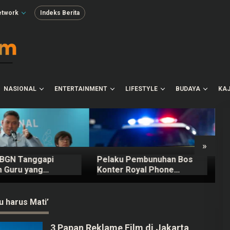
etwork
Indeks Berita
NASIONAL
ENTERTAINMENT
LIFESTYLE
BUDAYA
KAJ
»
 BGN Tanggapi
Pelaku Pembunuhan Bos
D
n Guru yang
Konter Royal Phone
R
ani Mengurus
Semarang Ternyata Teman
ng MBG
Sendiri
ku harus Mati’
3 Papan Reklame Film di Jakarta