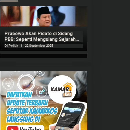
Prabowo Akan Pidato di Sidang
Hitungan Harta 
PBB: Seperti Mengulang Sejarah
Sahroni menurut
Sang Ayah
Di Politik
|
22 September 2025
Di Politik
|
1 Septembe