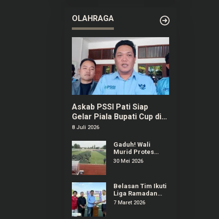
OLAHRAGA
Askab PSSI Pati Siap
Gelar Piala Bupati Cup di
Bulan September
8 Juli 2026
Gaduh! Wali
Murid Protes
Regulasi Popda
30 Mei 2026
Sepak Bola Pati
Diduga Dilanggar
Salah Satu Tim
Belasan Tim Ikuti
Liga Ramadan
2026 di Stadion
7 Maret 2026
Joyokusumo Pati