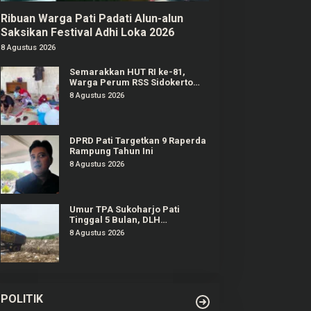
Ribuan Warga Pati Padati Alun-alun
Saksikan Festival Adhi Loka 2026
8 Agustus 2026
Semarakkan HUT RI ke-81,
Warga Perum RSS Sidokerto
Pati Gelar Berbagai Lomba
8 Agustus 2026
DPRD Pati Targetkan 9 Raperda
Rampung Tahun Ini
8 Agustus 2026
Umur TPA Sukoharjo Pati
Tinggal 5 Bulan, DLH
Berencana Perpanjang Satu-
8 Agustus 2026
Dua Tahun Lagi
POLITIK