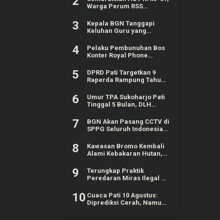
2
Warga Perum RSS
Sidokerto Pati Gelar
Berbagai Lomba
3
Kepala BGN Tanggapi
Keluhan Guru yang
Terbebani Mengurus
Ompreng MBG
4
Pelaku Pembunuhan Bos
Konter Royal Phone
Semarang Ternyata
Teman Sendiri
5
DPRD Pati Targetkan 9
Raperda Rampung Tahun
Ini
6
Umur TPA Sukoharjo Pati
Tinggal 5 Bulan, DLH
Berencana Perpanjang
Satu-Dua Tahun Lagi
7
BGN Akan Pasang CCTV di
SPPG Seluruh Indonesia,
Bisa Connect Langsung ke
Pusat
8
Kawasan Bromo Kembali
Alami Kebakaran Hutan,
Nyaris Merambat ke
Puncak B29
9
Terungkap Praktik
Peredaran Miras Ilegal di
Pameungpeuk Bandung
10
Cuaca Pati 10 Agustus:
Diprediksi Cerah, Namun
Ada Potensi Gelombang
Tinggi di Perairan Jateng