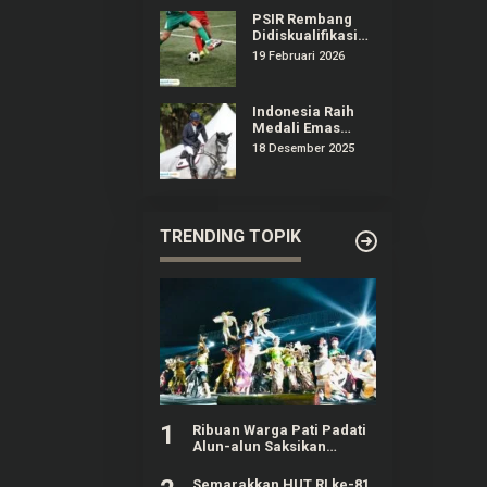
PSIR Rembang
Didiskualifikasi
dari Liga 4
19 Februari 2026
Jateng,
Manajemen
Surati Erick
Indonesia Raih
Thohir
Medali Emas
Olahraga
18 Desember 2025
Equestrian
Pertama Kali di
Ajang SEA Games
TRENDING TOPIK
1
Ribuan Warga Pati Padati
Alun-alun Saksikan
Festival Adhi Loka 2026
Semarakkan HUT RI ke-81,