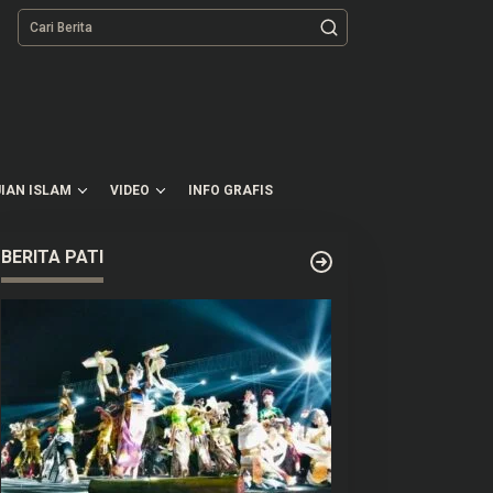
tutup
IAN ISLAM
VIDEO
INFO GRAFIS
BERITA PATI
PRD Pati Targetkan 9
Umur TPA Sukoharjo Pati
aperda Rampung Tahun Ini
Tinggal 5 Bulan, DLH
Berencana Perpanjang
Satu-Dua Tahun Lagi