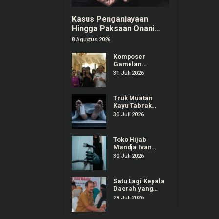
Kasus Penganiayaan
Hingga Paksaan Onani
Pria di Tangerang: 8
8 Agustus 2026
Pelaku Ditangkap
Komposer
Gamelan
Kontemporer
31 Juli 2026
“Gondrong”
Gunarto Ditunjuk
sebagai
Truk Muatan
Ambassador SIPA
Kayu Tabrak
2026
Warung dan
30 Juli 2026
Mobil di
Ajibarang
Banyumas, 1
Toko Hijab
Orang Tewas
Mandja Ivan
Gunawan di
30 Juli 2026
Purwokerto
Selatan Dibobol
Maling
Satu Lagi Kepala
Daerah yang
Terjaring OTT
29 Juli 2026
KPK, Kali Ini
Bupati Pemalang