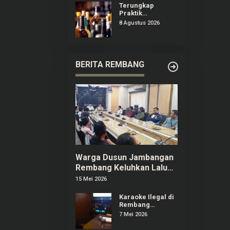
Puncak B29
Terungkap
Praktik
Peredaran Miras
8 Agustus 2026
Ilegal di
Pameungpeuk
Bandung
BERITA REMBANG
Warga Dusun Jambangan
Rembang Keluhkan Lalu
Lintas dan Limbah SPPG
15 Mei 2026
Karaoke Ilegal di
Rembang
Menjamur,
7 Mei 2026
Pelaku Usaha
Berizin Ngaku