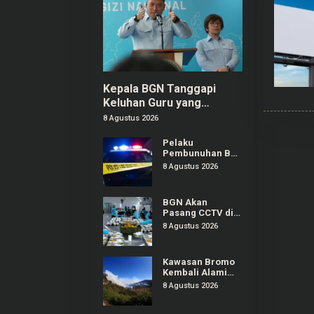
Kepala BGN Tanggapi
Keluhan Guru yang
Terbebani Mengurus
8 Agustus 2026
Ompreng MBG
Pelaku
Pembunuhan Bos
Konter Royal
8 Agustus 2026
Phone Semarang
Ternyata Teman
Sendiri
BGN Akan
Pasang CCTV di
SPPG Seluruh
8 Agustus 2026
Indonesia, Bisa
Connect
Langsung ke
Kawasan Bromo
Pusat
Kembali Alami
Kebakaran
8 Agustus 2026
Hutan, Nyaris
Merambat ke