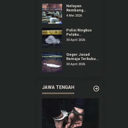
Dirugikan
Nelayan
Rembang
Audiensi ke DPRD
4 Mei 2026
Keluhkan
Dampak
Kenaikan Solar
Polisi Ringkus
Pelaku
Pembunuhan
30 April 2026
Remaja yang
Terkubur di
Perkebunan
Geger Jasad
Sedan Rembang
Remaja Terkubur
di Perkebunan
30 April 2026
Sedan Rembang
JAWA TENGAH