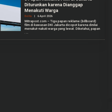
Diturunkan karena Dianggap
Menakuti Warga
Berita
|
6 April 2026
O
L
Mitrapost.com – Tiga papan reklame (billboard)
E
film di kawasan DKI Jakarta dicopot karena dinilai
H
menakut-nakuti warga yang lewat. Diketahui, papan
A
.
N
I
S
Y
A
G
U
S
T
I