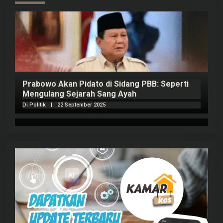
Prabowo Akan Pidato di Sidang PBB: Seperti
H
Mengulang Sejarah Sang Ayah
m
Di Politik
|
22 September 2025
Di 