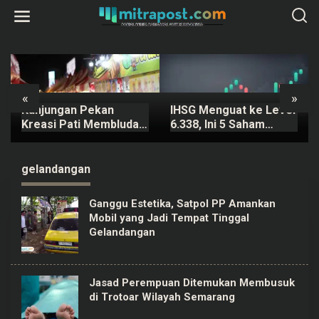
L
e
w
a
t
i
k
e
k
«
»
o
Kunjungan Pekan
IHSG Menguat ke Level
n
t
Kreasi Pati Membludak,
6.338, Ini 5 Saham
e
Ratusan Ribu Orang
dengan Potensi
n
Padati Kawasan Alun-
Pergerakan Harga
alun Pati
Signifikan 6 Agustus
gelandangan
Ganggu Estetika, Satpol PP Amankan
Mobil yang Jadi Tempat Tinggal
Gelandangan
Jasad Perempuan Ditemukan Membusuk
di Trotoar Wilayah Semarang