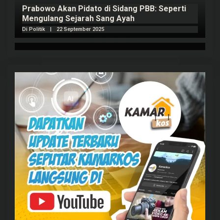
Prabowo Akan Pidato di Sidang PBB: Seperti
H
Mengulang Sejarah Sang Ayah
m
Di Politik
|
22 September 2025
Di 