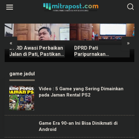
L
e
w
a
t
i
k
e
k
«
»
o
DPRD Awasi Perbaikan
DPRD Pati
n
t
Jalan di Pati, Pastikan
Paripurnakan
e
Kualitas
Rancangan Perubahan
n
KUA-PPAS APBD Tahun
2026
game jadul
Video : 5 Game yang Sering Dimainkan
pada Jaman Rental PS2
Game Era 90-an Ini Bisa Dinikmati di
Android