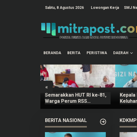
L
e
tutup
Sabtu, 8 Agustus 2026
Lowongan Kerja
SMJ N
w
a
t
i
k
e
k
o
n
t
BERANDA
BERITA
PERISTIWA
DAERAH
e
n
«
 Pati Padati
Semarakkan HUT RI ke-81,
Kepala
ksikan Festival
Warga Perum RSS
Keluha
26
Sidokerto Pati Gelar
Terbeb
Berbagai Lomba
Ompre
BERITA NASIONAL
KDKMP