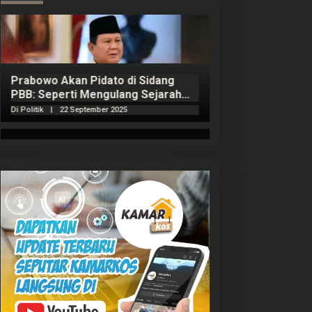
Prabowo Akan Pidato di Sidang
Hitungan Harta 
PBB: Seperti Mengulang Sejarah
Sahroni menurut
Sang Ayah
Di Politik
|
22 September 2025
Di Politik
|
1 Septembe