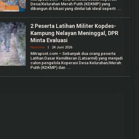
E
Desa/Kelurahan Merah Putih (KDKMP) yang
L
H
L
dibangun di lokasi yang dinilai tak ideal seperti
.
A
E
G
N
R
T
I
2 Peserta Latihan Militer Kopdes-
A
Kampung Nelayan Meninggal, DPR
N
Gerindra Tuding Ketua Pansus ‘Ada
T
Minta Evaluasi
I
Main’ dengan Masyarakat Pati
K
Bersatu
Nasional
|
24 Juni 2026
O
Di Pati, Politik
|
25 September 2025
A
L
Mitrapost.com – Sebanyak dua orang peserta
F
E
Latihan Dasar Kemiliteran (Latsarmil) yang menjadi
A
H
calon pengelola Koperasi Desa Kelurahan/Merah
L
A
L
Putih (KDKMP) dan
.
G
E
R
N
I
T
A
N
T
I
K
A
F
A
L
L
E
N
T