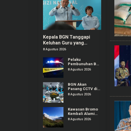
Kepala BGN Tanggapi
Keluhan Guru yang
Terbebani Mengurus
8 Agustus 2026
Ompreng MBG
Pelaku
Pembunuhan Bos
Konter Royal
8 Agustus 2026
Phone Semarang
Ternyata Teman
Sendiri
BGN Akan
Pasang CCTV di
SPPG Seluruh
8 Agustus 2026
Indonesia, Bisa
Connect
Langsung ke
Kawasan Bromo
Pusat
Kembali Alami
Kebakaran
8 Agustus 2026
Hutan, Nyaris
Merambat ke