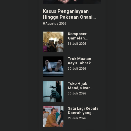
Kasus Penganiayaan
Hingga Paksaan Onani
Pria di Tangerang: 8
8 Agustus 2026
Pelaku Ditangkap
Komposer
Gamelan
Kontemporer
31 Juli 2026
“Gondrong”
Gunarto Ditunjuk
sebagai
Truk Muatan
Ambassador SIPA
Kayu Tabrak
2026
Warung dan
30 Juli 2026
Mobil di
Ajibarang
Banyumas, 1
Toko Hijab
Orang Tewas
Mandja Ivan
Gunawan di
30 Juli 2026
Purwokerto
Selatan Dibobol
Maling
Satu Lagi Kepala
Daerah yang
Terjaring OTT
29 Juli 2026
KPK, Kali Ini
Bupati Pemalang