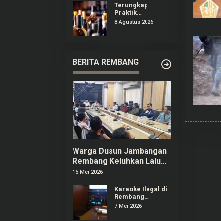
Puncak B29
Terungkap
Praktik
Peredaran Miras
8 Agustus 2026
Ilegal di
Pameungpeuk
Bandung
BERITA REMBANG
Warga Dusun Jambangan
Rembang Keluhkan Lalu
Lintas dan Limbah SPPG
15 Mei 2026
Karaoke Ilegal di
Rembang
Menjamur,
7 Mei 2026
Pelaku Usaha
Berizin Ngaku