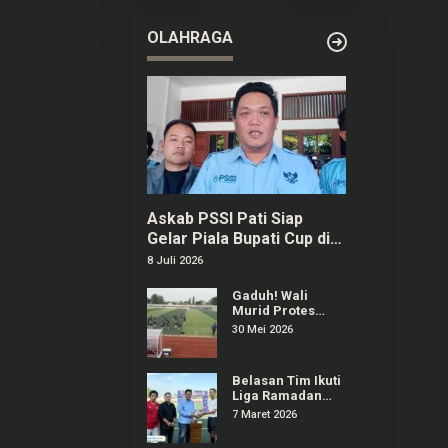
OLAHRAGA
Askab PSSI Pati Siap
Gelar Piala Bupati Cup di
Bulan September
8 Juli 2026
Gaduh! Wali
Murid Protes
Regulasi Popda
30 Mei 2026
Sepak Bola Pati
Diduga Dilanggar
Salah Satu Tim
Belasan Tim Ikuti
Liga Ramadan
2026 di Stadion
7 Maret 2026
Joyokusumo Pati