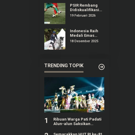
PSIR Rembang
Didiskualifikasi
dari Liga 4
19 Februari 2026
Jateng,
Manajemen
Surati Erick
Indonesia Raih
Thohir
Medali Emas
Olahraga
18 Desember 2025
Equestrian
Pertama Kali di
Ajang SEA Games
TRENDING TOPIK
1
Ribuan Warga Pati Padati
Alun-alun Saksikan
Festival Adhi Loka 2026
Semarakkan HUT RI ke-81,