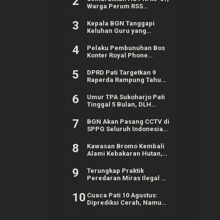
2
Warga Perum RSS
Sidokerto Pati Gelar
Berbagai Lomba
3
Kepala BGN Tanggapi
Keluhan Guru yang
Terbebani Mengurus
Ompreng MBG
4
Pelaku Pembunuhan Bos
Konter Royal Phone
Semarang Ternyata
Teman Sendiri
5
DPRD Pati Targetkan 9
Raperda Rampung Tahun
Ini
6
Umur TPA Sukoharjo Pati
Tinggal 5 Bulan, DLH
Berencana Perpanjang
Satu-Dua Tahun Lagi
7
BGN Akan Pasang CCTV di
SPPG Seluruh Indonesia,
Bisa Connect Langsung ke
Pusat
8
Kawasan Bromo Kembali
Alami Kebakaran Hutan,
Nyaris Merambat ke
Puncak B29
9
Terungkap Praktik
Peredaran Miras Ilegal di
Pameungpeuk Bandung
10
Cuaca Pati 10 Agustus:
Diprediksi Cerah, Namun
Ada Potensi Gelombang
Tinggi di Perairan Jateng