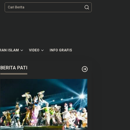
tutup
IAN ISLAM
VIDEO
INFO GRAFIS
BERITA PATI
PRD Pati Targetkan 9
Umur TPA Sukoharjo Pati
aperda Rampung Tahun Ini
Tinggal 5 Bulan, DLH
Berencana Perpanjang
Satu-Dua Tahun Lagi