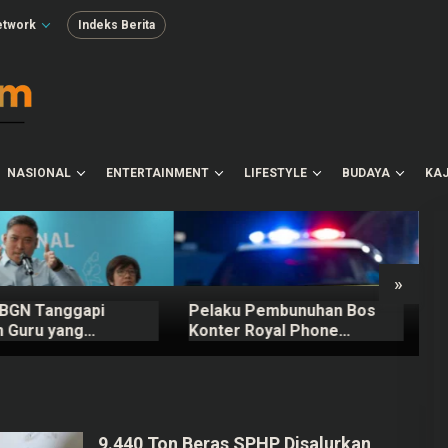
etwork
Indeks Berita
NASIONAL
ENTERTAINMENT
LIFESTYLE
BUDAYA
KAJ
»
 BGN Tanggapi
Pelaku Pembunuhan Bos
D
n Guru yang
Konter Royal Phone
R
ani Mengurus
Semarang Ternyata Teman
ng MBG
Sendiri
9.440 Ton Beras SPHP Disalurkan