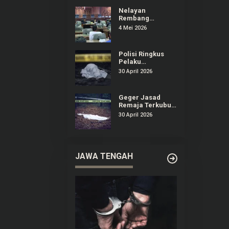
Dirugikan
Nelayan
Rembang
Audiensi ke DPRD
4 Mei 2026
Keluhkan
Dampak
Kenaikan Solar
Polisi Ringkus
Pelaku
Pembunuhan
30 April 2026
Remaja yang
Terkubur di
Perkebunan
Geger Jasad
Sedan Rembang
Remaja Terkubur
di Perkebunan
30 April 2026
Sedan Rembang
JAWA TENGAH