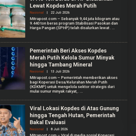
Lewat Kopdes Merah Putih
Nasional
|
22 Juli 2026
O
L
Mitrapost.com – Sebanyak 9,44 juta kilogram atau
E
9.440 ton beras program Stabilisasi Pasokan dan
H
Harga Pangan (SPHP) telah disalurkan lewat
.
A
G
R
I
A
Pemerintah Beri Akses Kopdes
N
T
Merah Putih Kelola Sumur Minyak
I
hingga Tambang Mineral
K
A
Nasional
|
13 Juli 2026
O
F
L
A
Mitrapost.com – Pemerintah memberikan akses
E
L
bagi Koperasi Desa/Kelurahan Merah Putih
H
L
(KDKMP) untuk mengelola sektor strategis dari
A
E
mulai sumur minyak rakyat,
.
G
N
R
T
I
A
Viral Lokasi Kopdes di Atas Gunung
N
hingga Tengah Hutan, Pemerintah
T
I
Bakal Evaluasi
K
A
Nasional
|
8 Juli 2026
O
F
L
Mitrapost.com – Viral di media sosial Koperasi
A