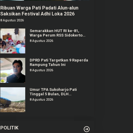
Ribuan Warga Pati Padati Alun-alun
Saksikan Festival Adhi Loka 2026
8 Agustus 2026
Semarakkan HUT RI ke-81,
Warga Perum RSS Sidokerto
Pati Gelar Berbagai Lomba
8 Agustus 2026
DPRD Pati Targetkan 9 Raperda
Rampung Tahun Ini
8 Agustus 2026
Umur TPA Sukoharjo Pati
Tinggal 5 Bulan, DLH
Berencana Perpanjang Satu-
8 Agustus 2026
Dua Tahun Lagi
POLITIK