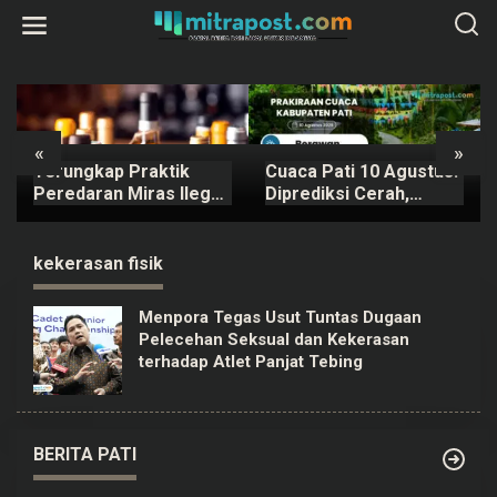
L
e
w
a
t
i
k
e
k
«
»
o
Terungkap Praktik
Cuaca Pati 10 Agustus:
n
t
Peredaran Miras Ilegal
Diprediksi Cerah,
e
di Pameungpeuk
Namun Ada Potensi
n
Bandung
Gelombang Tinggi di
Perairan Jateng
kekerasan fisik
Menpora Tegas Usut Tuntas Dugaan
Pelecehan Seksual dan Kekerasan
terhadap Atlet Panjat Tebing
BERITA PATI