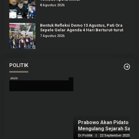
8 Agustus 2026
Bentuk Refleksi Demo 13 Agustus, Pati Ora
Sepele Gelar Agenda 4 Hari Berturut-turut
7 Agustus 2026
POLITIK
Prabowo Akan Pidato di Sidang PBB: Seperti
H
Mengulang Sejarah Sang Ayah
m
Di Politik
|
22 September 2025
Di 