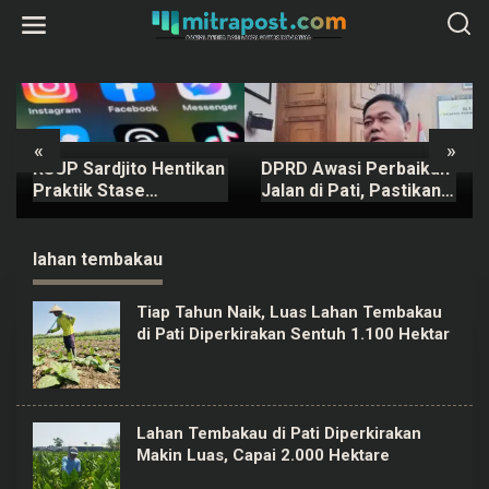
L
e
w
a
t
i
k
e
k
«
»
o
DPRD Awasi Perbaikan
DPRD Pati
n
t
Jalan di Pati, Pastikan
Paripurnakan
e
Kualitas
Rancangan Perubahan
n
KUA-PPAS APBD Tahun
2026
lahan tembakau
Tiap Tahun Naik, Luas Lahan Tembakau
di Pati Diperkirakan Sentuh 1.100 Hektar
Lahan Tembakau di Pati Diperkirakan
Makin Luas, Capai 2.000 Hektare