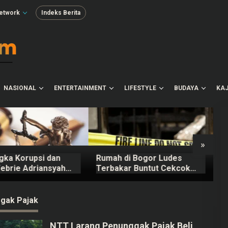
etwork
Indeks Berita
NASIONAL
ENTERTAINMENT
LIFESTYLE
BUDAYA
KAJ
»
gka Korupsi dan
Rumah di Bogor Ludes
T
ebrie Adriansyah
Terbakar Buntut Cekcok
Pe
erima Gaji 50
Pasutri, Kerugian Hingga
K
Rp150 Juta
K
gak Pajak
NTT Larang Penunggak Pajak Beli