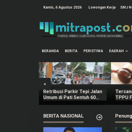
L
e
tutup
Kamis, 6 Agustus 2026
Lowongan Kerja
SMJ N
w
a
t
i
k
e
k
o
n
t
BERANDA
BERITA
PERISTIWA
DAERAH
e
n
«
kan Dapat
Retribusi Parkir Tepi Jalan
Tersan
20,5 T untuk
Umum di Pati Sentuh 60
TPPU F
SN Daerah
Persen dari Target Rp625
Masih T
Juta
Persen
BERITA NASIONAL
Penung