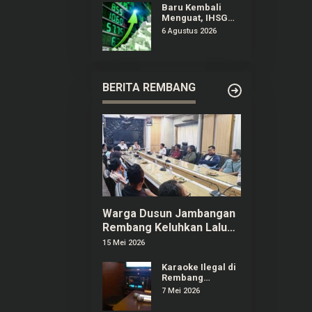
Kaki
Baru Kembali
Menguat, IHSG
Berpeluang
6 Agustus 2026
Melanjutkan
Penguatan
Terbatas untuk
Saham Esok
BERITA REMBANG
Warga Dusun Jambangan
Rembang Keluhkan Lalu
Lintas dan Limbah SPPG
15 Mei 2026
Karaoke Ilegal di
Rembang
Menjamur,
7 Mei 2026
Pelaku Usaha
Berizin Ngaku