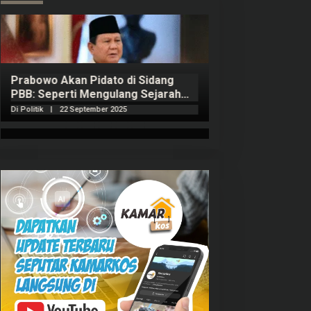
Prabowo Akan Pidato di Sidang
Hitungan Harta 
PBB: Seperti Mengulang Sejarah
Sahroni menurut
Sang Ayah
Di Politik
|
22 September 2025
Di Politik
|
1 Septembe