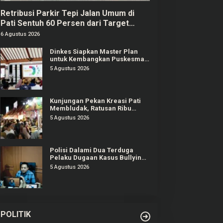
Retribusi Parkir Tepi Jalan Umum di
Pati Sentuh 60 Persen dari Target
Rp625 Juta
6 Agustus 2026
Dinkes Siapkan Master Plan
untuk Kembangkan Puskesmas
di Pati
5 Agustus 2026
Kunjungan Pekan Kreasi Pati
Membludak, Ratusan Ribu
Orang Padati Kawasan Alun-
5 Agustus 2026
alun Pati
Polisi Dalami Dua Terduga
Pelaku Dugaan Kasus Bullying
Siswa MTs di Pati
5 Agustus 2026
POLITIK