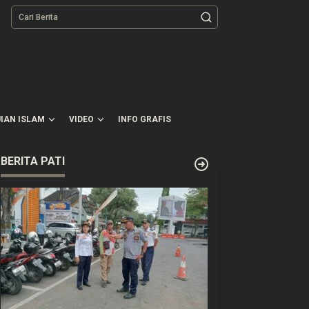
tutup
IAN ISLAM
VIDEO
INFO GRAFIS
BERITA PATI
erjerat Kabel Menjuntai,
Baru Kembali Menguat, IHSG
tani di Bali Alami
Berpeluang Melanjutkan
ecelakaan hingga Patah
Penguatan Terbatas untuk
aki
Saham Esok