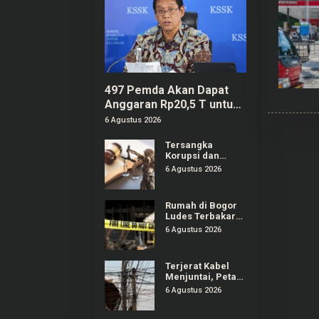
497 Pemda Akan Dapat
Anggaran Rp20,5 T untuk
Bayar Gaji ASN Daerah
6 Agustus 2026
Tersangka
Korupsi dan
TPPU Febrie
6 Agustus 2026
Adriansyah
Masih Terima
Gaji 50 Persen
Rumah di Bogor
Ludes Terbakar
Buntut Cekcok
6 Agustus 2026
Pasutri, Kerugian
Hingga Rp150
Juta
Terjerat Kabel
Menjuntai, Petani
di Bali Alami
6 Agustus 2026
Kecelakaan
hingga Patah