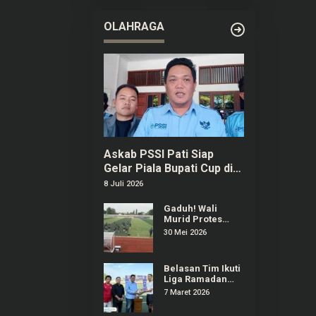
2026 di
Purwokerto
OLAHRAGA
Askab PSSI Pati Siap
Gelar Piala Bupati Cup di
Bulan September
8 Juli 2026
Gaduh! Wali
Murid Protes
Regulasi Popda
30 Mei 2026
Sepak Bola Pati
Diduga Dilanggar
Salah Satu Tim
Belasan Tim Ikuti
Liga Ramadan
2026 di Stadion
7 Maret 2026
Joyokusumo Pati