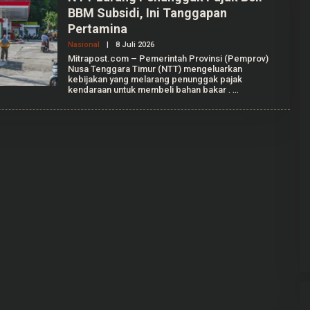
BBM Subsidi, Ini Tanggapan
Pertamina
Nasional
|
8 Juli 2026
O
L
Mitrapost.com – Pemerintah Provinsi (Pemprov)
E
Nusa Tenggara Timur (NTT) mengeluarkan
H
kebijakan yang melarang penunggak pajak
A
kendaraan untuk membeli bahan bakar
.
G
R
I
A
N
T
I
K
A
F
A
L
L
E
N
T