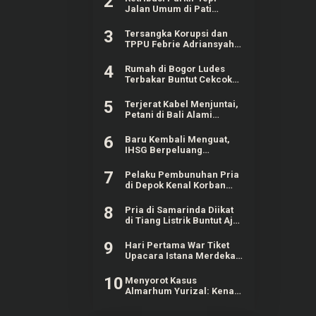
2
Jalan Umum di Pati
Sentuh 60 Persen dari
Target Rp625 Juta
3
Tersangka Korupsi dan
TPPU Febrie Adriansyah
Masih Terima Gaji 50
Persen
4
Rumah di Bogor Ludes
Terbakar Buntut Cekcok
Pasutri, Kerugian Hingga
Rp150 Juta
5
Terjerat Kabel Menjuntai,
Petani di Bali Alami
Kecelakaan hingga Patah
Kaki
6
Baru Kembali Menguat,
IHSG Berpeluang
Melanjutkan Penguatan
Terbatas untuk Saham
7
Pelaku Pembunuhan Pria
Esok
di Depok Kenal Korban
Lewat Grup Gay, Motif
Ingin Rampas Motor
8
Pria di Samarinda Diikat
di Tiang Listrik Buntut Ajak
Jalan Istri Orang
9
Hari Pertama War Tiket
Upacara Istana Merdeka
Diikuti 128 Ribu Lebih
Orang Termasuk dari LN
10
Menyorot Kasus
Almarhum Yurizal: Kena
Nyinyir Nakes Usai Curhat
Belum Dapat Ruang di RS