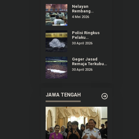
Dirugikan
Nelayan
Rembang
Audiensi ke DPRD
4 Mei 2026
Keluhkan
Dampak
Kenaikan Solar
Polisi Ringkus
Pelaku
Pembunuhan
30 April 2026
Remaja yang
Terkubur di
Perkebunan
Geger Jasad
Sedan Rembang
Remaja Terkubur
di Perkebunan
30 April 2026
Sedan Rembang
JAWA TENGAH