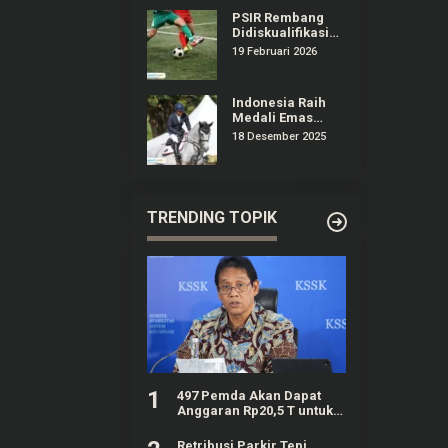
PSIR Rembang
Didiskualifikasi
dari Liga 4
19 Februari 2026
Jateng,
Manajemen
Surati Erick
Indonesia Raih
Thohir
Medali Emas
Olahraga
18 Desember 2025
Equestrian
Pertama Kali di
Ajang SEA Games
TRENDING TOPIK
1
497 Pemda Akan Dapat
Anggaran Rp20,5 T untuk
Bayar Gaji ASN Daerah
Retribusi Parkir Tepi