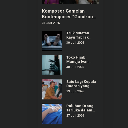
Komposer Gamelan
Kontemporer “Gondrong”
Gunarto Ditunjuk sebagai
31 Juli 2026
Ambassador SIPA 2026
Truk Muatan
Kayu Tabrak
Warung dan
30 Juli 2026
Mobil di
Ajibarang
Banyumas, 1
Toko Hijab
Orang Tewas
Mandja Ivan
Gunawan di
30 Juli 2026
Purwokerto
Selatan Dibobol
Maling
Satu Lagi Kepala
Daerah yang
Terjaring OTT
29 Juli 2026
KPK, Kali Ini
Bupati Pemalang
Puluhan Orang
Terluka dalam
Insiden
27 Juli 2026
Ambruknya
Tribun Laga
Kejurnas Drift