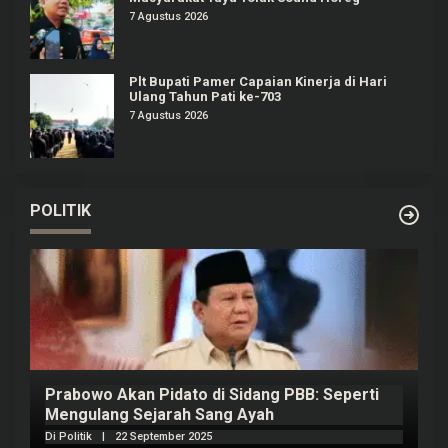
7 Agustus 2026
Plt Bupati Pamer Capaian Kinerja di Hari
Ulang Tahun Pati ke-703
7 Agustus 2026
POLITIK
Prabowo Akan Pidato di Sidang PBB: Seperti
H
Mengulang Sejarah Sang Ayah
m
Di Politik
|
22 September 2025
Di 