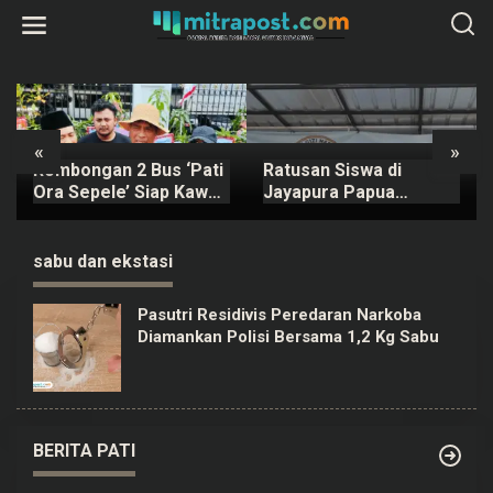
L
e
w
a
t
i
k
e
k
«
»
o
Rombongan 2 Bus ‘Pati
Ratusan Siswa di
n
t
Ora Sepele’ Siap Kawal
Jayapura Papua
e
Sidang Sudewo Senin
Keracunan MBG, Kepala
n
Mendatang
SPPG Dicopot BGN
sabu dan ekstasi
Pasutri Residivis Peredaran Narkoba
Diamankan Polisi Bersama 1,2 Kg Sabu
BERITA PATI