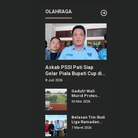
2026 di
Purwokerto
OLAHRAGA
Askab PSSI Pati Siap
Gelar Piala Bupati Cup di
Bulan September
8 Juli 2026
Gaduh! Wali
Murid Protes
Regulasi Popda
30 Mei 2026
Sepak Bola Pati
Diduga Dilanggar
Salah Satu Tim
Belasan Tim Ikuti
Liga Ramadan
2026 di Stadion
7 Maret 2026
Joyokusumo Pati