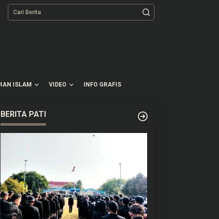
tutup
IAN ISLAM
VIDEO
INFO GRAFIS
BERITA PATI
atusan Senjata di Sekolah
BRIN Bikin Inovasi Alat
aksel Diklaim Sudah
Deteksi Pembusukan di
erizin, Awalnya untuk
Ompreng MBG
egiatan Ekskul