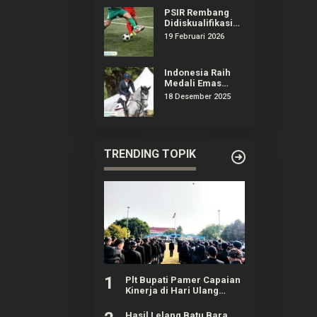
PSIR Rembang
Didiskualifikasi
dari Liga 4
19 Februari 2026
Jateng,
Manajemen
Surati Erick
Indonesia Raih
Thohir
Medali Emas
Olahraga
18 Desember 2025
Equestrian
Pertama Kali di
Ajang SEA Games
TRENDING TOPIK
1
Plt Bupati Pamer Capaian
Kinerja di Hari Ulang
Tahun Pati ke-703
Hasil Lelang Batu Bara