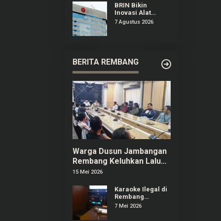
Ekskul
BRIN Bikin
Inovasi Alat
Deteksi
7 Agustus 2026
Pembusukan di
Ompreng MBG
BERITA REMBANG
Warga Dusun Jambangan
Rembang Keluhkan Lalu
Lintas dan Limbah SPPG
15 Mei 2026
Karaoke Ilegal di
Rembang
Menjamur,
7 Mei 2026
Pelaku Usaha
Berizin Ngaku