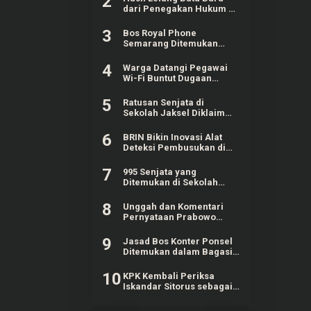
2
dari Penegakan Hukum di
Kaltim Mencapai Rp20,97
M
3
Bos Royal Phone
Semarang Ditemukan
Tewas dalam Bagasi
Mobil di Grobogan
4
Warga Datangi Pegawai
Wi-Fi Buntut Dugaan
Pelecehan Verbal
terhadap Anak di Bawah
5
Ratusan Senjata di
Umur
Sekolah Jaksel Diklaim
Sudah Berizin, Awalnya
untuk Kegiatan Ekskul
6
BRIN Bikin Inovasi Alat
Deteksi Pembusukan di
Ompreng MBG
7
995 Senjata yang
Ditemukan di Sekolah
Swasta Pondok Pinang
Dipastikan Berizin Resmi
8
Unggah dan Komentari
Pernyataan Prabowo
Terkait Nuklir, Dua Pria
Ditangkap Polisi
9
Jasad Bos Konter Ponsel
Ditemukan dalam Bagasi
Mobil, Diduga Korban
Perampokan
10
KPK Kembali Periksa
Iskandar Sitorus sebagai
Saksi di Kasus Dugaan
Korupsi DJBC