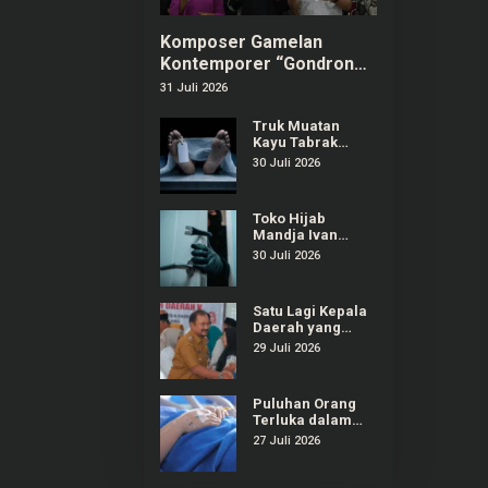
Komposer Gamelan
Kontemporer “Gondrong”
Gunarto Ditunjuk sebagai
31 Juli 2026
Ambassador SIPA 2026
Truk Muatan
Kayu Tabrak
Warung dan
30 Juli 2026
Mobil di
Ajibarang
Banyumas, 1
Toko Hijab
Orang Tewas
Mandja Ivan
Gunawan di
30 Juli 2026
Purwokerto
Selatan Dibobol
Maling
Satu Lagi Kepala
Daerah yang
Terjaring OTT
29 Juli 2026
KPK, Kali Ini
Bupati Pemalang
Puluhan Orang
Terluka dalam
Insiden
27 Juli 2026
Ambruknya
Tribun Laga
Kejurnas Drift