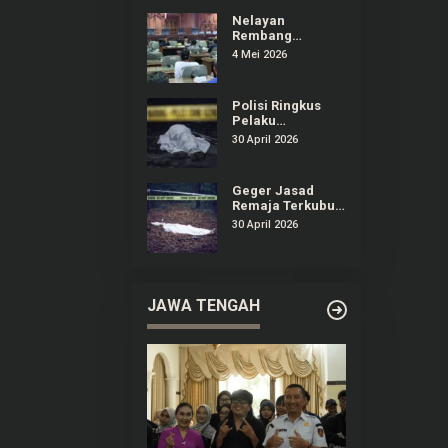
Dirugikan
Nelayan
Rembang
Audiensi ke DPRD
4 Mei 2026
Keluhkan
Dampak
Kenaikan Solar
Polisi Ringkus
Pelaku
Pembunuhan
30 April 2026
Remaja yang
Terkubur di
Perkebunan
Geger Jasad
Sedan Rembang
Remaja Terkubur
di Perkebunan
30 April 2026
Sedan Rembang
JAWA TENGAH