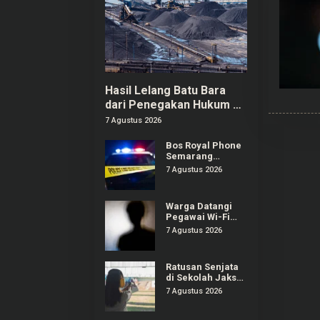
Hasil Lelang Batu Bara
dari Penegakan Hukum di
Kaltim Mencapai Rp20,97
7 Agustus 2026
M
Bos Royal Phone
Semarang
Ditemukan Tewas
7 Agustus 2026
dalam Bagasi
Mobil di
Grobogan
Warga Datangi
Pegawai Wi-Fi
Buntut Dugaan
7 Agustus 2026
Pelecehan
Verbal terhadap
Anak di Bawah
Ratusan Senjata
Umur
di Sekolah Jaksel
Diklaim Sudah
7 Agustus 2026
Berizin, Awalnya
untuk Kegiatan