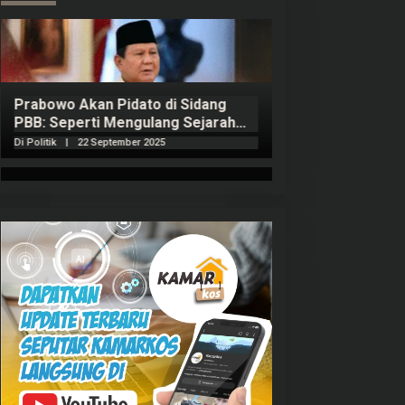
Prabowo Akan Pidato di Sidang
Hitungan Harta 
PBB: Seperti Mengulang Sejarah
Sahroni menurut
Sang Ayah
Di Politik
|
22 September 2025
Di Politik
|
1 Septembe