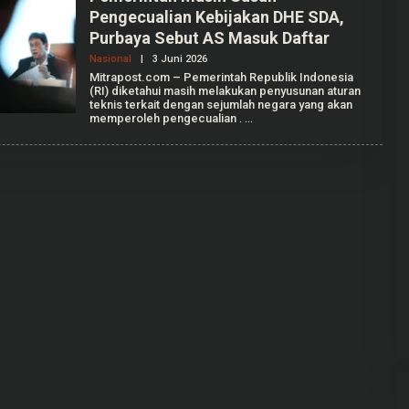
Pengecualian Kebijakan DHE SDA,
Purbaya Sebut AS Masuk Daftar
Nasional
|
3 Juni 2026
O
L
Mitrapost.com – Pemerintah Republik Indonesia
E
(RI) diketahui masih melakukan penyusunan aturan
H
teknis terkait dengan sejumlah negara yang akan
A
memperoleh pengecualian
.
U
L
I
A
A
N
I
S
S
A
P
U
T
R
I