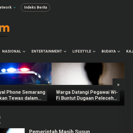
etwork
Indeks Berita
NASIONAL
ENTERTAINMENT
LIFESTYLE
BUDAYA
KAJ
»
yal Phone Semarang
Warga Datangi Pegawai Wi-
R
kan Tewas dalam
Fi Buntut Dugaan Pelecehan
J
Mobil di Grobogan
Verbal terhadap Anak di
B
Bawah Umur
K
a
Pemerintah Masih Susun