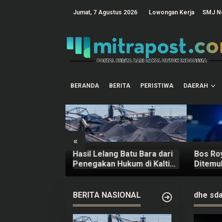
L
e
tutup
Jumat, 7 Agustus 2026
Lowongan Kerja
SMJ N
w
a
t
i
k
e
k
o
n
t
BERANDA
BERITA
PERISTIWA
DAERAH
e
n
«
amer Capaian
Hasil Lelang Batu Bara dari
Bos Ro
ri Ulang Tahun
Penegakan Hukum di Kaltim
Ditemu
Mencapai Rp20,97 M
Bagasi 
BERITA NASIONAL
dhe sd