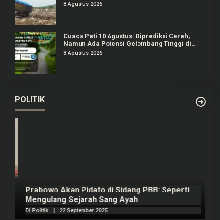
Lagi
8 Agustus 2026
Cuaca Pati 10 Agustus: Diprediksi Cerah,
Namun Ada Potensi Gelombang Tinggi di
Perairan Jateng
8 Agustus 2026
POLITIK
Prabowo Akan Pidato di Sidang PBB: Seperti
H
Mengulang Sejarah Sang Ayah
m
Di Politik
|
22 September 2025
Di 