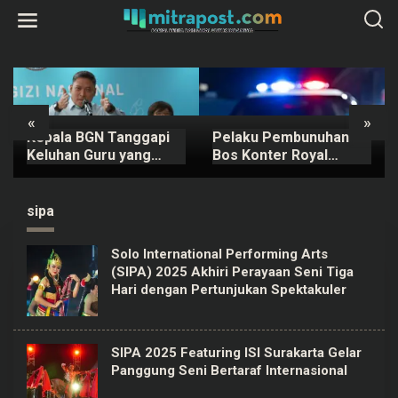
L
e
w
a
t
i
k
e
k
«
»
o
Kepala BGN Tanggapi
Pelaku Pembunuhan
n
t
Keluhan Guru yang
Bos Konter Royal
e
Terbebani Mengurus
Phone Semarang
n
Ompreng MBG
Ternyata Teman
Sendiri
sipa
Solo International Performing Arts
(SIPA) 2025 Akhiri Perayaan Seni Tiga
Hari dengan Pertunjukan Spektakuler
SIPA 2025 Featuring ISI Surakarta Gelar
Panggung Seni Bertaraf Internasional