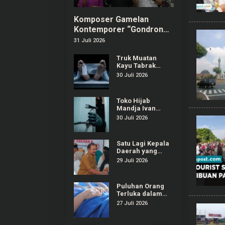
Komposer Gamelan
Kontemporer “Gondrong”
Gunarto Ditunjuk sebagai
31 Juli 2026
Ambassador SIPA 2026
Truk Muatan
Kayu Tabrak
Warung dan
30 Juli 2026
Mobil di
Ajibarang
Banyumas, 1
Toko Hijab
Orang Tewas
Mandja Ivan
Gunawan di
30 Juli 2026
Purwokerto
Selatan Dibobol
Maling
Satu Lagi Kepala
Daerah yang
Terjaring OTT
29 Juli 2026
KPK, Kali Ini
Bupati Pemalang
Puluhan Orang
Terluka dalam
Insiden
27 Juli 2026
Ambruknya
Tribun Laga
Kejurnas Drift