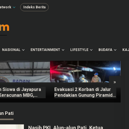
etwork
Indeks Berita
NASIONAL
ENTERTAINMENT
LIFESTYLE
BUDAYA
KAJ
»
 Siswa di Jayapura
Evakuasi 2 Korban di Jalur
C
Keracunan MBG,
Pendakian Gunung Piramid
E
 SPPG Dicopot BGN
Bondowoso Tuntas
L
Dilakukan
un Pati
Nasib PKL Alun-alun Pati, Ketua