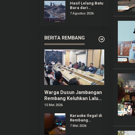
Hasil Lelang Batu
Bara dari
Penegakan
7 Agustus 2026
Hukum di Kaltim
Mencapai
Rp20,97 M
BERITA REMBANG
Warga Dusun Jambangan
Rembang Keluhkan Lalu
Lintas dan Limbah SPPG
15 Mei 2026
Karaoke Ilegal di
Rembang
Menjamur,
7 Mei 2026
Pelaku Usaha
Berizin Ngaku