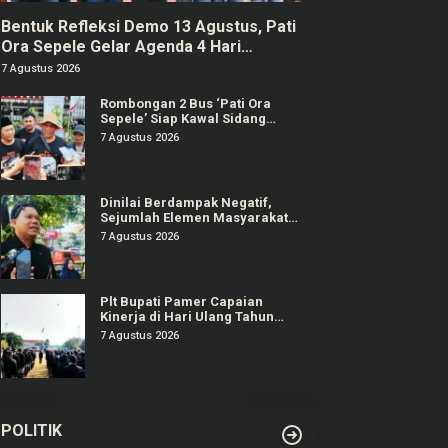
Bentuk Refleksi Demo 13 Agustus, Pati
Ora Sepele Gelar Agenda 4 Hari
Berturut-turut
7 Agustus 2026
Rombongan 2 Bus ‘Pati Ora
Sepele’ Siap Kawal Sidang
Sudewo Senin Mendatang
7 Agustus 2026
Dinilai Berdampak Negatif,
Sejumlah Elemen Masyarakat
Tayu Tolak Sound Horeg
7 Agustus 2026
Plt Bupati Pamer Capaian
Kinerja di Hari Ulang Tahun
Pati ke-703
7 Agustus 2026
POLITIK