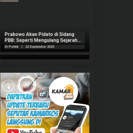
Prabowo Akan Pidato di Sidang
Hitungan Harta 
PBB: Seperti Mengulang Sejarah
Sahroni menurut
Sang Ayah
Di Politik
|
22 September 2025
Di Politik
|
1 Septembe