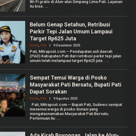
Wi-Fi gratis di Alun-alun Simpang Lima Pati. Layanan
I
itu bisa
.
L
H
A
M
Belum Genap Setahun, Retribusi
W
I
Parkir Tepi Jalan Umum Lampaui
J
Gerindra Tuding Ketua Pansus ‘Ada
Target Rp625 Juta
I
Main’ dengan Masyarakat Pati
Berita
,
Pati
|
9 Desember 2025
O
Bersatu
Di Pati, Politik
|
25 September 2025
L
Pati, Mitrapost.com – Pendapatan asli daerah
E
(PAD) Kabupaten Pati dari retribusi parkir tepi jalan
H
umum telah melampaui target Rp625 juta.
.
I
L
H
A
Sempat Temui Warga di Posko
M
Masyarakat Pati Bersatu, Bupati Pati
W
I
Dapat Sorakan
J
I
Berita
,
Pati
|
9 Agustus 2025
O
L
Pati, Mitrapost.com – Bupati Pati, Sudewo sempat
E
menemui warga di posko donasi yang
H
mengatasnamakan Masyarakat Pati Bersatu.
I
Pertemuan itu
.
L
H
A
M
Ada Kirab Boyongan, Jalan ke Alun-