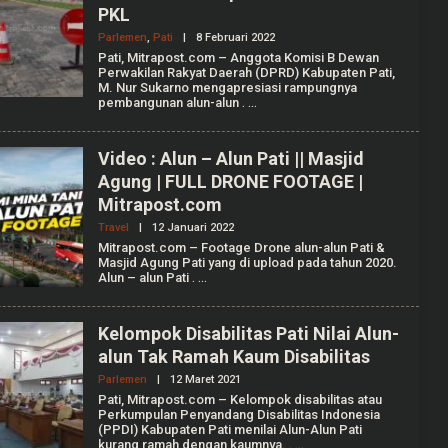
I
PKL
V
I
Parlemen
,
Pati
|
8 Februari 2022
O
D
L
Pati, Mitrapost.com – Anggota Komisi B Dewan
E
E
Perwakilan Rakyat Daerah (DPRD) Kabupaten Pati,
O
H
M. Nur Sukarno mengapresiasi rampungnya
R
pembangunan alun-alun
.
E
D
A
K
Video : Alun – Alun Pati || Masjid
S
Agung | FULL DRONE FOOTAGE |
I
Mitrapost.com
Travel
|
12 Januari 2022
O
L
Mitrapost.com – Footage Drone alun-alun Pati &
E
Masjid Agung Pati yang di upload pada tahun 2020.
H
Alun – alun Pati
.
R
E
D
A
Kelompok Disabilitas Pati Nilai Alun-
K
alun Tak Ramah Kaum Disabilitas
S
I
Parlemen
|
12 Maret 2021
O
K
L
O
Pati, Mitrapost.com – Kelompok disabilitas atau
E
N
Perkumpulan Penyandang Disabilitas Indonesia
H
T
(PPDI) Kabupaten Pati menilai Alun-Alun Pati
U
E
kurang ramah dengan kaumnya.
.