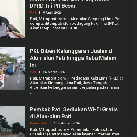
DPRD: Ini PR Besar
Pati
|
9 April 2026
O
L
Pati, Mitrapost.com – Alun-alun Simpang Lima Pati
E
sempat ditempati oleh pedagang kaki lima (PKL).
H
Akan tetapi, saat ini PKL itu
.
I
L
H
A
M
PKL Diberi Kelonggaran Jualan di
W
I
Alun-alun Pati hingga Rabu Malam
J
Ini
I
Pati
|
25 Maret 2026
O
L
Pati, Mitrapost.com – Pedagang Kaki Lima (PKL) di
E
Alun-alun Simpang Lima Pati, Jawa Tengah
H
diberikan kelonggaran jam berjualan pada malam
.
I
L
H
A
M
Pemkab Pati Sediakan Wi-Fi Gratis
W
I
di Alun-alun Pati
J
Berita
,
Pati
|
13 Februari 2026
I
O
L
Pati, Mitrapost.com – Pemerintah Kabupaten
E
(Pemkab) Pati menyediakan layanan internet atau
H