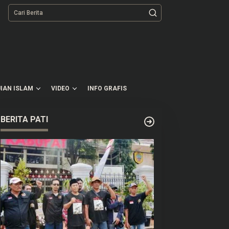
tutup
IAN ISLAM
VIDEO
INFO GRAFIS
BERITA PATI
uaca Pati Diprediksi Cerah
Dinilai Berdampak Negatif,
sok Hari, Potensi Hujan
Sejumlah Elemen
okal Masih Ada
Masyarakat Tayu Tolak
Sound Horeg