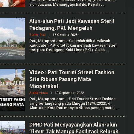
H
alun Juwana. Menanggapi hal itu, Kepala
.
I
L
H
A
Alun-alun Pati Jadi Kawasan Steril
M
Pedagang, PKL Mengeluh
W
I
Berita
,
Pati
|
16 Oktober 2023
O
J
L
I
Pati, Mitrapost.com – Sejumlah titik di wilayah
E
Kabupaten Pati ditetapkan menjadi kawasan steril
H
dari para Pedagang Kaki Lima (PKL). Salah
.
A
N
A
N
G
Video : Pati Tourist Street Fashion
S
Y
Sita Ribuan Pasang Mata
Masyarakat
Berita Video
|
19 September 2022
O
L
Pati, Mitrapost.com – Pati Tourist Street Fashion
E
yang berlangsung pada Minggu (18/9/2022), di
H
Alun-Alun Kota Pati menyita ribuan pasang mata
.
R
E
D
A
DPRD Pati Menyayangkan Alun-alun
K
Timur Tak Mampu Fasilitasi Seluruh
S