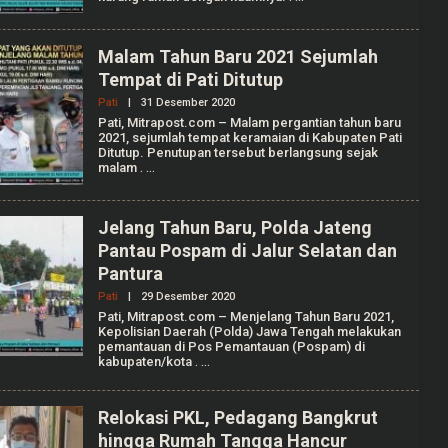
M
N
A
R
H
Malam Tahun Baru 2021 Sejumlah
A
N
Tempat di Pati Ditutup
A
F
Pati
|
31 Desember 2020
O
I
L
Pati, Mitrapost.com – Malam pergantian tahun baru
E
2021, sejumlah tempat keramaian di Kabupaten Pati
H
Ditutup. Penutupan tersebut berlangsung sejak
R
malam
.
E
D
A
K
Jelang Tahun Baru, Polda Jateng
S
I
Pantau Pospam di Jalur Selatan dan
Pantura
Pati
|
29 Desember 2020
O
L
Pati, Mitrapost.com – Menjelang Tahun Baru 2021,
E
Kepolisian Daerah (Polda) Jawa Tengah melakukan
H
pemantauan di Pos Pemantauan (Pospam) di
U
kabupaten/kota
.
M
A
R
H
Relokasi PKL, Pedagang Bangkrut
A
hingga Rumah Tangga Hancur
N