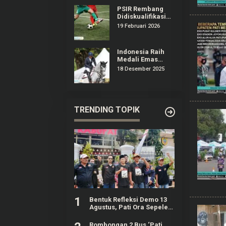
PSIR Rembang
Didiskualifikasi
dari Liga 4
19 Februari 2026
Jateng,
Manajemen
Surati Erick
Indonesia Raih
Thohir
Medali Emas
Olahraga
18 Desember 2025
Equestrian
Pertama Kali di
Ajang SEA Games
TRENDING TOPIK
1
Bentuk Refleksi Demo 13
Agustus, Pati Ora Sepele
Gelar Agenda 4 Hari
Berturut-turut
Rombongan 2 Bus ‘Pati