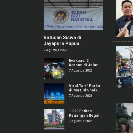
Ratusan Siswa di
Jayapura Papua
Keracunan MBG, Kepala
7 Agustus 2026
SPPG Dicopot BGN
Evakuasi 2
Korban di Jalur
Pendakian
7 Agustus 2026
Gunung Piramid
Bondowoso
Tuntas Dilakukan
Viral Tarif Parkir
di Masjid Sheikh
Zayed Solo Tak
7 Agustus 2026
Sesuai Ketentuan
1.220 Entitas
Keuangan Ilegal
Berhasil Ditindak
7 Agustus 2026
OJK, Mayoritas
Tercatat Pinjol