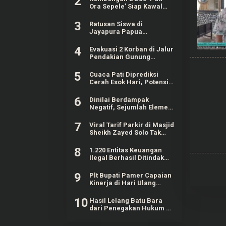
2
Ora Sepele’ Siap Kawal
Sidang Sudewo Senin
Mendatang
3
Ratusan Siswa di
Jayapura Papua
Keracunan MBG, Kepala
SPPG Dicopot BGN
4
Evakuasi 2 Korban di Jalur
Pendakian Gunung
Piramid Bondowoso
Tuntas Dilakukan
5
Cuaca Pati Diprediksi
Cerah Esok Hari, Potensi
Hujan Lokal Masih Ada
6
Dinilai Berdampak
Negatif, Sejumlah Elemen
Masyarakat Tayu Tolak
Sound Horeg
7
Viral Tarif Parkir di Masjid
Sheikh Zayed Solo Tak
Sesuai Ketentuan
8
1.220 Entitas Keuangan
Ilegal Berhasil Ditindak
OJK, Mayoritas Tercatat
Pinjol
9
Plt Bupati Pamer Capaian
Kinerja di Hari Ulang
Tahun Pati ke-703
10
Hasil Lelang Batu Bara
dari Penegakan Hukum di
Kaltim Mencapai Rp20,97
M