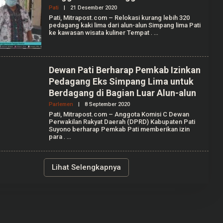
A
Pati
|
21 Desember 2020
O
F
L
I
Pati, Mitrapost.com – Relokasi kurang lebih 320
E
pedagang kaki lima dari alun-alun Simpang lima Pati
H
ke kawasan wisata kuliner Tempat
.
M
O
H
.
A
Dewan Pati Berharap Pemkab Izinkan
N
W
Pedagang Eks Simpang Lima untuk
A
Berdagang di Bagian Luar Alun-alun
R
Parlemen
|
8 September 2020
O
L
Pati, Mitrapost.com – Anggota Komisi C Dewan
E
Perwakilan Rakyat Daerah (DPRD) Kabupaten Pati
H
Suyono berharap Pemkab Pati memberikan izin
M
para
.
O
H
.
A
Lihat Selengkapnya
N
W
A
R