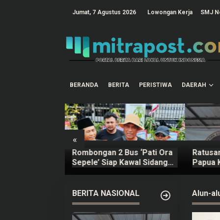
L
e
tutup
Jumat, 7 Agustus 2026
Lowongan Kerja
SMJ N
w
a
t
i
k
e
k
o
n
t
BERANDA
BERITA
PERISTIWA
DAERAH
e
n
«
eksi Demo 13
Rombongan 2 Bus ‘Pati Ora
Ratusan
i Ora Sepele
Sepele’ Siap Kawal Sidang
Papua 
 4 Hari
Sudewo Senin Mendatang
Kepala
ut
BERITA NASIONAL
Alun-al