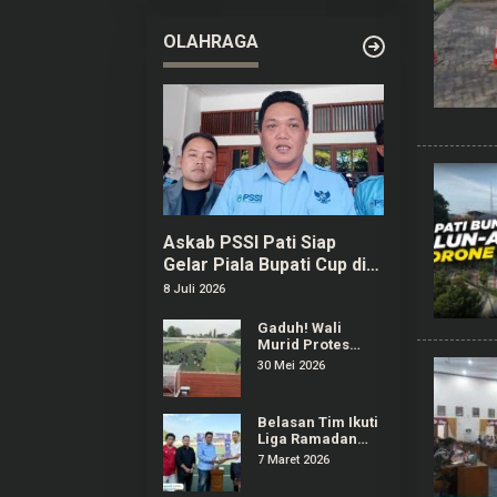
2026 di
Purwokerto
OLAHRAGA
Askab PSSI Pati Siap
Gelar Piala Bupati Cup di
Bulan September
8 Juli 2026
Gaduh! Wali
Murid Protes
Regulasi Popda
30 Mei 2026
Sepak Bola Pati
Diduga Dilanggar
Salah Satu Tim
Belasan Tim Ikuti
Liga Ramadan
2026 di Stadion
7 Maret 2026
Joyokusumo Pati