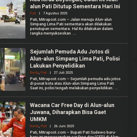
W
alun Pati Ditutup Sementara Hari Ini
I
J
Pati
|
7 Agustus 2025
O
I
L
Pati, Mitrapost.com – Jalan menuju Alun-alun
E
Simpang Lima Pati sementara akan dilakukan
H
penutupan sementara. Hal itu dilakukan dalam
I
rangka menyukseskan
.
L
H
A
M
Sejumlah Pemuda Adu Jotos di
W
I
Alun-alun Simpang Lima Pati, Polisi
J
Lakukan Penyelidikan
I
Berita
,
Pati
|
27 Juli 2025
O
L
Pati, Mitrapost.com – Sejumlah pemuda adu jotos
E
di pusat kota atau Alun-alun Simpang Lima Pati.
H
Saat ini, polisi tengah melakukan penyelidikan
.
I
L
H
A
Wacana Car Free Day di Alun-alun
M
Juwana, Diharapkan Bisa Gaet
W
I
UMKM
J
I
Berita
,
Pati
|
26 Juni 2025
O
L
Pati, Mitrapost.com – Bupati Pati Sudewo baru-
E
baru ini mewacanakan car free day (CFD) di Alun-